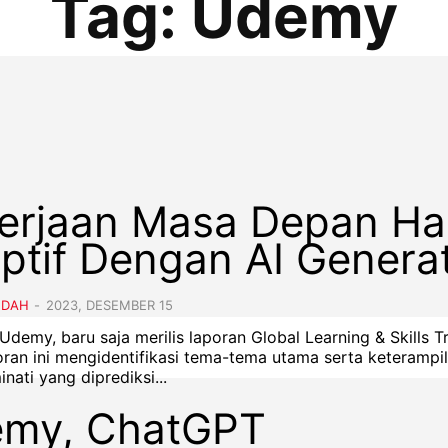
Tag:
Udemy
erjaan Masa Depan Ha
ptif Dengan AI Generat
NDAH
-
2023, DESEMBER 15
 Udemy, baru saja merilis laporan Global Learning & Skills T
oran ini mengidentifikasi tema-tema utama serta keterampi
inati yang diprediksi...
my, ChatGPT