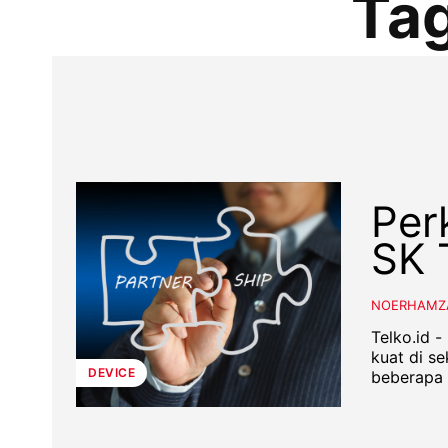
Ta
Per
SK 
NOERHAMZ
Telko.id 
kuat di s
DEVICE
beberapa p