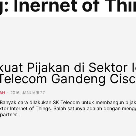
g:
Inernet of Th
kuat Pijakan di Sektor I
Telecom Gandeng Cis
AH
-
2016, JANUARI 27
- Banyak cara dilakukan SK Telecom untuk membangun pija
ektor Internet of Things. Salah satunya adalah dengan men
artner...