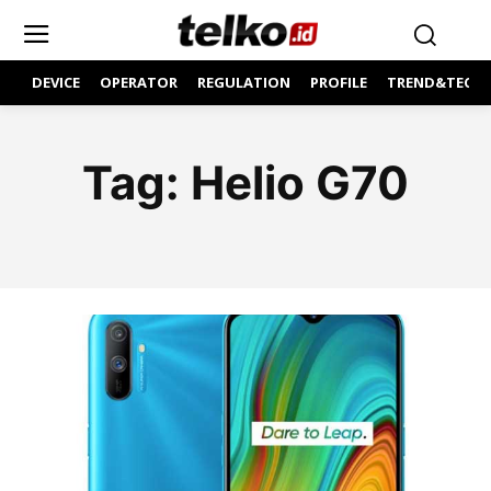
DEVICE
OPERATOR
REGULATION
PROFILE
TREND&TECH
Tag:
Helio G70