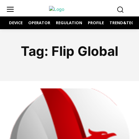
DEVICE
OPERATOR
REGULATION
PROFILE
TREND&TECH
Tag:
Flip Global