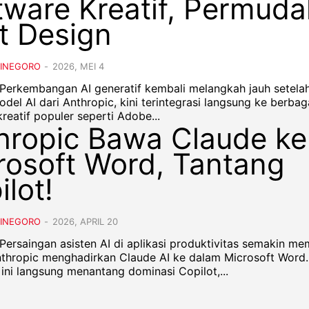
tware Kreatif, Permud
t Design
DINEGORO
-
2026, MEI 4
- Perkembangan AI generatif kembali melangkah jauh setela
del AI dari Anthropic, kini terintegrasi langsung ke berbag
reatif populer seperti Adobe...
hropic Bawa Claude ke
rosoft Word, Tantang
ilot!
DINEGORO
-
2026, APRIL 20
 Persaingan asisten AI di aplikasi produktivitas semakin m
nthropic menghadirkan Claude AI ke dalam Microsoft Word.
 ini langsung menantang dominasi Copilot,...