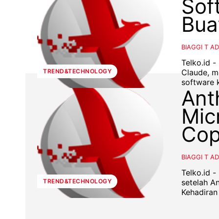
Sof
Bua
BIAGGI T A
Telko.id 
Claude, mo
TREND&TECHNOLOGY
software k
Ant
Mic
Cop
BIAGGI T A
Telko.id -
setelah A
TREND&TECHNOLOGY
Kehadiran