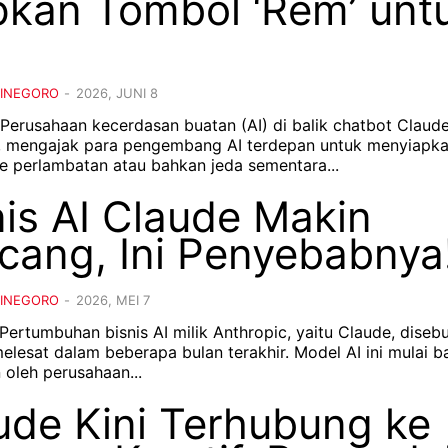
pkan Tombol ‘Rem’ unt
DINEGORO
-
2026, JUNI 8
– Perusahaan kecerdasan buatan (AI) di balik chatbot Claude
, mengajak para pengembang AI terdepan untuk menyiapk
 perlambatan atau bahkan jeda sementara...
nis AI Claude Makin
cang, Ini Penyebabnya
DINEGORO
-
2026, MEI 7
 Pertumbuhan bisnis AI milik Anthropic, yaitu Claude, diseb
elesat dalam beberapa bulan terakhir. Model AI ini mulai 
 oleh perusahaan...
ude Kini Terhubung ke