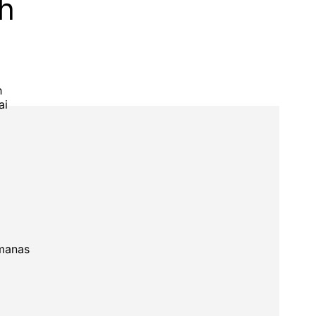
ah
h
ai
emanas