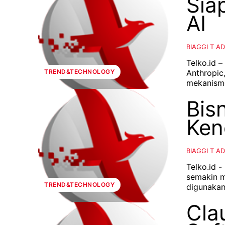
Sia
AI
BIAGGI T A
Telko.id 
Anthropic
TREND&TECHNOLOGY
mekanisme
Bis
Ken
BIAGGI T A
Telko.id -
semakin m
TREND&TECHNOLOGY
digunakan
Cla