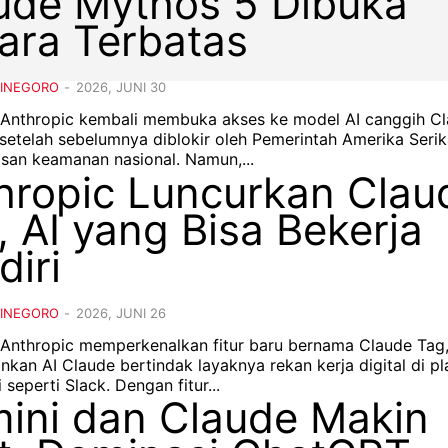
ude Mythos 5 Dibuka
ara Terbatas
DINEGORO
-
2026, JUNI 30
– Anthropic kembali membuka akses ke model AI canggih C
setelah sebelumnya diblokir oleh Pemerintah Amerika Serik
karena alasan keamanan nasional. Namun,...
hropic Luncurkan Clau
, AI yang Bisa Bekerja
diri
DINEGORO
-
2026, JUNI 26
– Anthropic memperkenalkan fitur baru bernama Claude Tag
kan AI Claude bertindak layaknya rekan kerja digital di p
kolaborasi seperti Slack. Dengan fitur...
ini dan Claude Makin