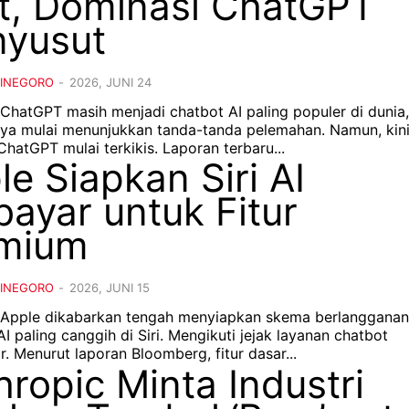
t, Dominasi ChatGPT
yusut
DINEGORO
-
2026, JUNI 24
 ChatGPT masih menjadi chatbot AI paling populer di dunia,
 mulai menunjukkan tanda-tanda pelemahan. Namun, kini
hatGPT mulai terkikis. Laporan terbaru...
le Siapkan Siri AI
bayar untuk Fitur
mium
DINEGORO
-
2026, JUNI 15
– Apple dikabarkan tengah menyiapkan skema berlangganan
r AI paling canggih di Siri. Mengikuti jejak layanan chatbot
kompetitor. Menurut laporan Bloomberg, fitur dasar...
hropic Minta Industri