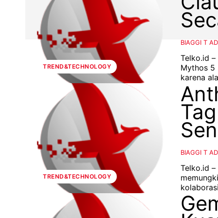
Cla
Sec
BIAGGI T A
Telko.id 
Mythos 5 
TREND&TECHNOLOGY
Ant
Tag
Sen
BIAGGI T A
Telko.id 
memungkin
TREND&TECHNOLOGY
Gem