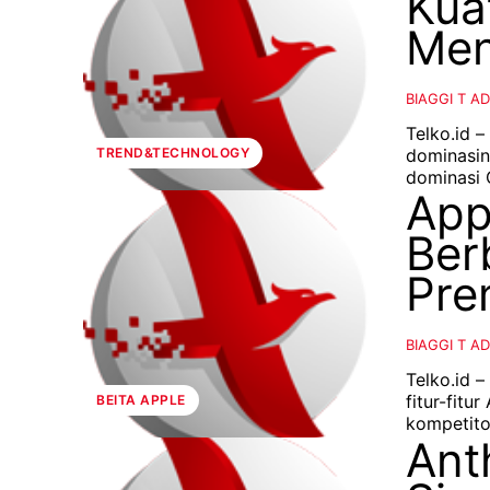
Kua
Men
BIAGGI T A
Telko.id –
dominasinya
TREND&TECHNOLOGY
dominasi C
App
Ber
Pre
BIAGGI T A
Telko.id 
fitur-fitu
BEITA APPLE
Ant