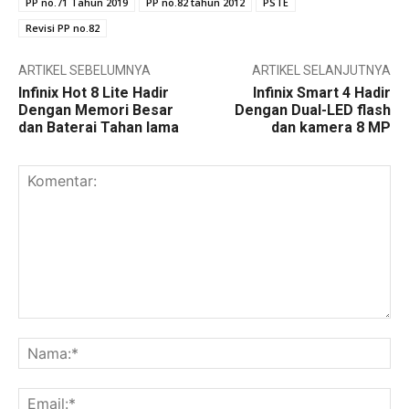
PP no.71 Tahun 2019
PP no.82 tahun 2012
PSTE
Revisi PP no.82
ARTIKEL SEBELUMNYA
ARTIKEL SELANJUTNYA
Infinix Hot 8 Lite Hadir
Infinix Smart 4 Hadir
Dengan Memori Besar
Dengan Dual-LED flash
dan Baterai Tahan lama
dan kamera 8 MP
Komentar:
Na
Ema