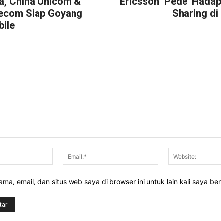
a, China Unicom &
Ericsson ‘Pede’ Hada
lecom Siap Goyang
Sharing di
bile
Nama:*
Email:*
ma, email, dan situs web saya di browser ini untuk lain kali saya be