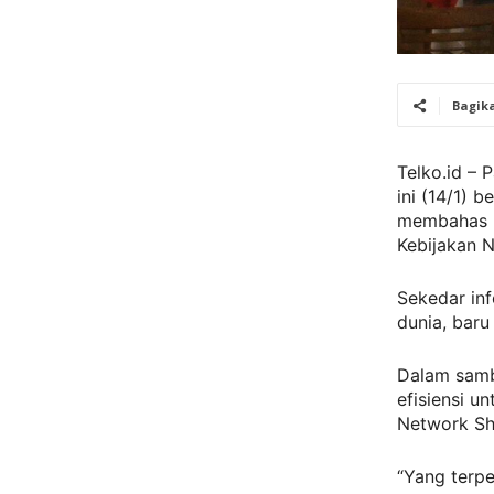
Bagik
Telko.id – 
ini (14/1) 
membahas me
Kebijakan N
Sekedar inf
dunia, baru
Dalam samb
efisiensi u
Network Sh
“Yang terpe