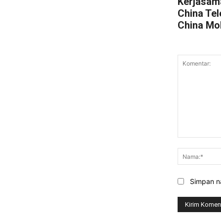
Kerjasam
China Te
China Mo
Komentar:
Simpan na