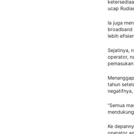
ketersediaa
ucap Rudian
Ia juga me
broadband d
lebih efisien
Sejatinya, 
operator, 
pemasukan d
Menanggapi
tahun setel
negatifnya,
“Semua mas
mendukung 
Ke depanny
operator ag