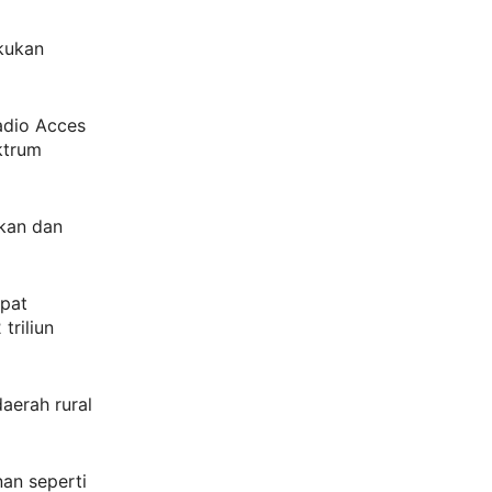
kukan
adio Acces
ktrum
gkan dan
apat
triliun
aerah rural
an seperti