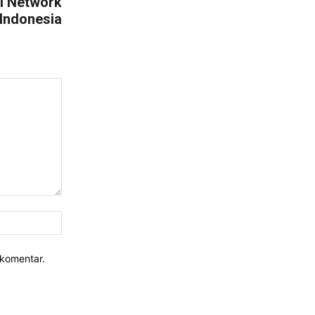
pi Network
 Indonesia
Website:
rkomentar.