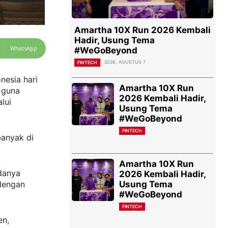
Amartha 10X Run 2026 Kembali
Hadir, Usung Tema
WhatsApp
#WeGoBeyond
2026, AGUSTUS 7
FINTECH
nesia hari
Amartha 10X Run
 guna
2026 Kembali Hadir,
lui
Usung Tema
#WeGoBeyond
FINTECH
banyak di
Amartha 10X Run
danya
2026 Kembali Hadir,
Usung Tema
 dengan
#WeGoBeyond
FINTECH
en,