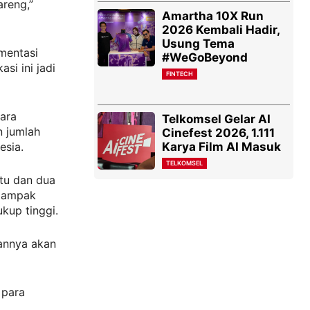
areng,”
Amartha 10X Run
2026 Kembali Hadir,
Usung Tema
mentasi
#WeGoBeyond
si ini jadi
FINTECH
para
Telkomsel Gelar AI
n jumlah
Cinefest 2026, 1.111
Karya Film AI Masuk
esia.
TELKOMSEL
tu dan dua
 dampak
kup tinggi.
annya akan
 para