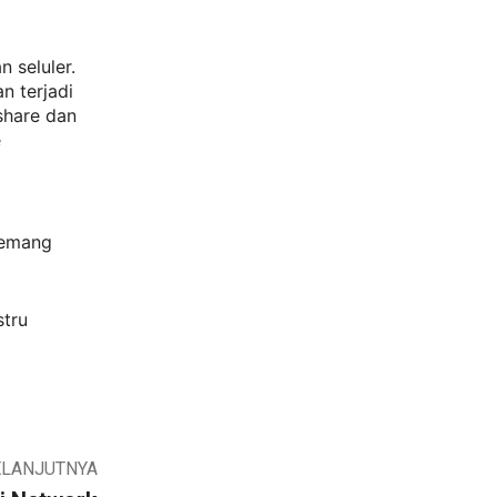
 seluler.
n terjadi
share dan
e
memang
stru
ELANJUTNYA