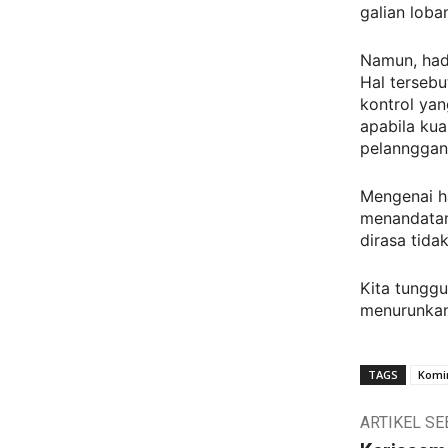
galian lob
Namun, hadi
Hal terseb
kontrol ya
apabila kua
pelannggan 
Mengenai ha
menandatan
dirasa tid
Kita tunggu
menurunkan
TAGS
Komi
ARTIKEL S