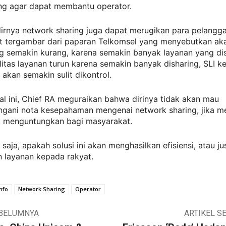
ang agar dapat membantu operator.
rnya network sharing juga dapat merugikan para pelanggan
ut tergambar dari paparan Telkomsel yang menyebutkan aka
ng semakin kurang, karena semakin banyak layanan yang di
litas layanan turun karena semakin banyak disharing, SLI k
akan semakin sulit dikontrol.
l ini, Chief RA meguraikan bahwa dirinya tidak akan mau
gani nota kesepahaman mengenai network sharing, jika 
ak menguntungkan bagi masyarakat.
 saja, apakah solusi ini akan menghasilkan efisiensi, atau ju
 layanan kepada rakyat.
nfo
Network Sharing
Operator
EBELUMNYA
ARTIKEL S