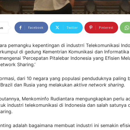
Facebook
Twitter
Pinterest
an
Para pemangku kepentingan di industrri Telekomunikasi Indo
berkumpul di gedung Kementrian Komunikasi dan Informatika
ngenai ‘Percepatan Pitalebar Indonesia yang Efisien Mela
etwork Sharing.’
ormasi, dari 10 negara yang populasi penduduknya paling 
 Brazil dan Rusia yang melakukan
aktive network sharing.
utannya, Menkominfo Rudiantara mengungkapkan perlu a
ntuk industri telekomunikasi di Indonesia dan salah satunya
aring.
nting adalah bagaimana membuat industri ini semakin efisi