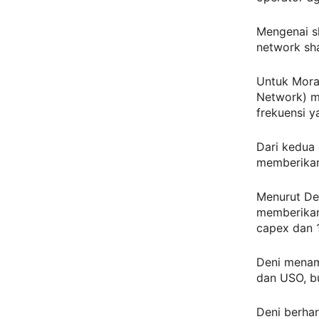
Mengenai s
network sh
Untuk Mora
Network) m
frekuensi y
Dari kedua 
memberikan 
Menurut De
memberikan
capex dan 1.
Deni menam
dan USO, bu
Deni berha