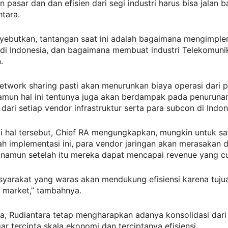
n pasar dan dan efisien dari segi industri harus bisa jalan b
tara.
nyebutkan, tantangan saat ini adalah bagaimana mengimple
i Indonesia, dan bagaimana membuat industri Telekomunika
.
network sharing pasti akan menurunkan biaya operasi dari 
namun hal ini tentunya juga akan berdampak pada penuruna
ari setiap vendor infrastruktur serta para subcon di Indon
 hal tersebut, Chief RA mengungkapkan, mungkin untuk sa
ah implementasi ini, para vendor jaringan akan merasakan
 namun setelah itu mereka dapat mencapai revenue yang cu
yarakat yang waras akan mendukung efisiensi karena tuju
market,” tambahnya.
a, Rudiantara tetap mengharapkan adanya konsolidasi dari
ar tercipta skala ekonomi dan terciptanya efisiensi.