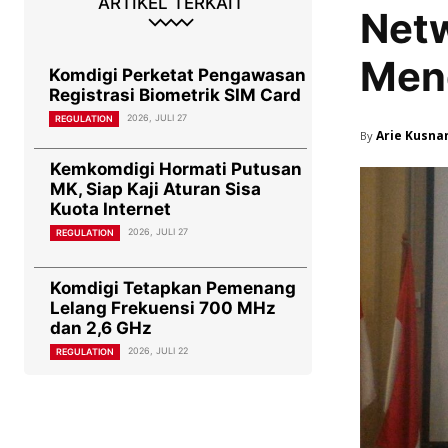
ARTIKEL TERKAIT
Netw
Meng
Komdigi Perketat Pengawasan
Registrasi Biometrik SIM Card
2026, JULI 27
REGULATION
Arie Kusna
By
Kemkomdigi Hormati Putusan
MK, Siap Kaji Aturan Sisa
Kuota Internet
2026, JULI 27
REGULATION
Komdigi Tetapkan Pemenang
Lelang Frekuensi 700 MHz
dan 2,6 GHz
2026, JULI 22
REGULATION