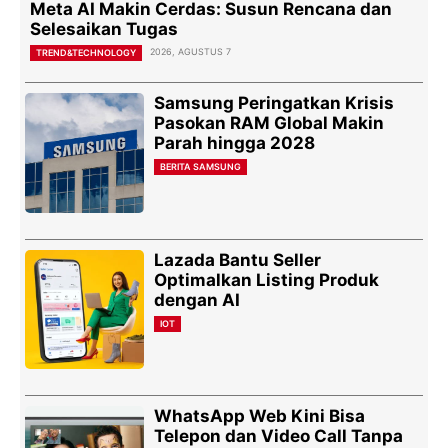
Meta AI Makin Cerdas: Susun Rencana dan
Selesaikan Tugas
2026, AGUSTUS 7
TREND&TECHNOLOGY
Samsung Peringatkan Krisis
Pasokan RAM Global Makin
Parah hingga 2028
BERITA SAMSUNG
Lazada Bantu Seller
Optimalkan Listing Produk
dengan AI
IOT
WhatsApp Web Kini Bisa
Telepon dan Video Call Tanpa