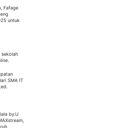
, Fafage
deng
025 untuk
 sekolah
line
.
mpatan
dari SMA IT
ted.
iala by.U
 MAXstream,
uruh