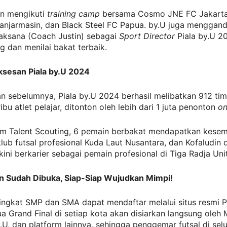
n mengikuti
training camp
bersama Cosmo JNE FC Jakarta
anjarmasin, dan Black Steel FC Papua. by.U juga menggan
haksana (Coach Justin) sebagai
Sport Director
Piala by.U 2
 dan menilai bakat terbaik.
ksesan Piala by.U 2024
n sebelumnya, Piala by.U 2024 berhasil melibatkan 912 tim
ibu atlet pelajar, ditonton oleh lebih dari 1 juta penonton
on
am Talent Scouting, 6 pemain berbakat mendapatkan kese
 klub futsal profesional Kuda Laut Nusantara, dan Kofaludin 
ini berkarier sebagai pemain profesional di Tiga Radja Uni
n Sudah Dibuka, Siap-Siap Wujudkan Mimpi!
tingkat SMP dan SMA dapat mendaftar melalui situs resmi P
 Grand Final di setiap kota akan disiarkan langsung oleh
U, dan platform lainnya, sehingga penggemar futsal di sel