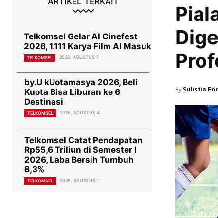
ARTIKEL TERKAIT
Pial
Dige
Telkomsel Gelar AI Cinefest
2026, 1.111 Karya Film AI Masuk
Prof
2026, AGUSTUS 7
TELKOMSEL
by.U kUotamasya 2026, Beli
Sulistia En
By
Kuota Bisa Liburan ke 6
Destinasi
2026, AGUSTUS 4
TELKOMSEL
Telkomsel Catat Pendapatan
Rp55,6 Triliun di Semester I
2026, Laba Bersih Tumbuh
8,3%
2026, AGUSTUS 1
TELKOMSEL