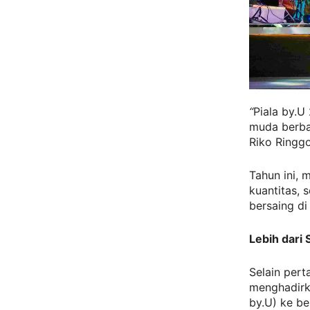
“
Piala by.U
muda berbak
Riko Ringgo
Tahun ini, 
kuantitas, 
bersaing di
Lebih dari
Selain pert
menghadir
by.U) ke be