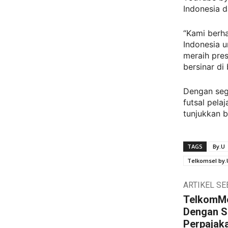
Indonesia d
“Kami berha
Indonesia u
meraih pres
bersinar di
Dengan sega
futsal pela
tunjukkan b
TAGS
By.U
Telkomsel by.
ARTIKEL S
TelkomMet
Dengan S
Perpajaka