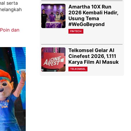
al serta
Amartha 10X Run
 melangkah
2026 Kembali Hadir,
Usung Tema
#WeGoBeyond
 Poin dan
FINTECH
Telkomsel Gelar AI
Cinefest 2026, 1.111
Karya Film AI Masuk
TELKOMSEL