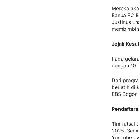
Mereka aka
Banua FC B
Justinus L
membimbing
Jejak Kesu
Pada gelara
dengan 10 r
Dari progr
berlatih di
BBS Bogor k
Pendaftara
Tim futsal 
2025. Semua
YouTube by.