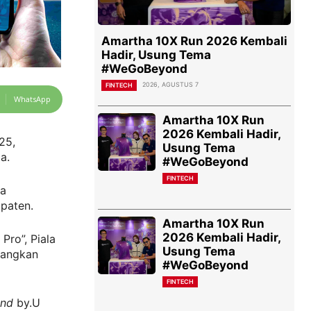
Amartha 10X Run 2026 Kembali
Hadir, Usung Tema
#WeGoBeyond
2026, AGUSTUS 7
FINTECH
WhatsApp
Amartha 10X Run
2026 Kembali Hadir,
25,
Usung Tema
a.
#WeGoBeyond
FINTECH
ta
upaten.
Amartha 10X Run
2026 Kembali Hadir,
ro”, Piala
Usung Tema
bangkan
#WeGoBeyond
FINTECH
nd
by.U