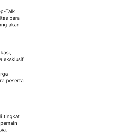
ep-Talk
itas para
ang akan
kasi,
e
eksklusif.
arga
ra peserta
i tingkat
0 pemain
sia.