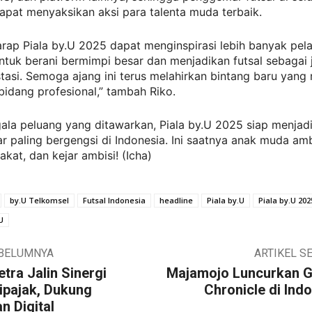
apat menyaksikan aksi para talenta muda terbaik.
rap Piala by.U 2025 dapat menginspirasi lebih banyak pela
ntuk berani bermimpi besar dan menjadikan futsal sebagai 
tasi. Semoga ajang ini terus melahirkan bintang baru yan
 bidang profesional,” tambah Riko.
la peluang yang ditawarkan, Piala by.U 2025 siap menjadi
jar paling bergengsi di Indonesia. Ini saatnya anak muda amb
akat, dan kejar ambisi! (Icha)
by.U Telkomsel
Futsal Indonesia
headline
Piala by.U
Piala by.U 202
U
EBELUMNYA
ARTIKEL S
ra Jalin Sinergi
Majamojo Luncurkan G
ipajak, Dukung
Chronicle di Ind
n Digital