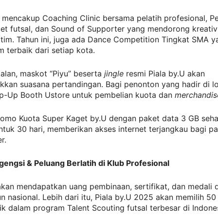
 mencakup Coaching Clinic bersama pelatih profesional, P
et futsal, dan Sound of Supporter yang mendorong kreativ
tim. Tahun ini, juga ada Dance Competition Tingkat SMA y
im terbaik dari setiap kota.
alan, maskot “Piyu” beserta
jingle
resmi Piala by.U akan
kan suasana pertandingan. Bagi penonton yang hadir di lo
op-Up Booth Ustore untuk pembelian kuota dan
merchandis
romo Kuota Super Kaget by.U dengan paket data 3 GB seh
tuk 30 hari, memberikan akses internet terjangkau bagi pa
r.
engsi & Peluang Berlatih di Klub Profesional
akan mendapatkan uang pembinaan, sertifikat, dan medali d
 nasional. Lebih dari itu, Piala by.U 2025 akan memilih 5
aik dalam program Talent Scouting futsal terbesar di Indone