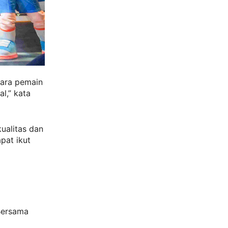
para pemain
l,” kata
ualitas dan
pat ikut
Bersama