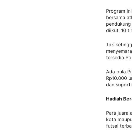
Program ini
bersama atl
pendukung 
diikuti 10 t
Tak ketingg
menyemarak
tersedia P
Ada pula P
Rp10.000 un
dan suporte
Hadiah Berg
Para juara 
kota maupun
futsal terb