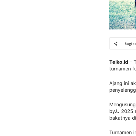
Bagik
Telko.id
– T
turnamen fu
Ajang ini a
penyelengga
Mengusung s
by.U 2025
bakatnya di
Turnamen in