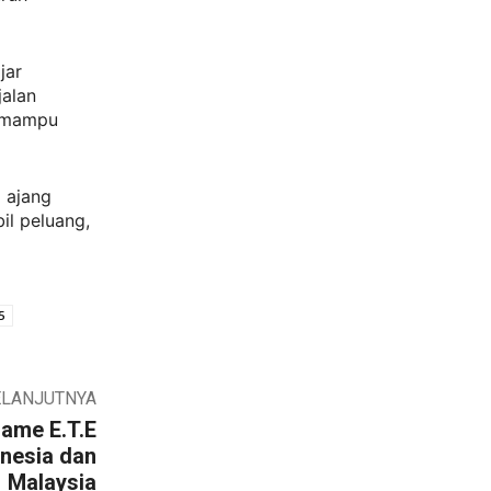
jar
jalan
g mampu
 ajang
il peluang,
5
ELANJUTNYA
ame E.T.E
onesia dan
Malaysia