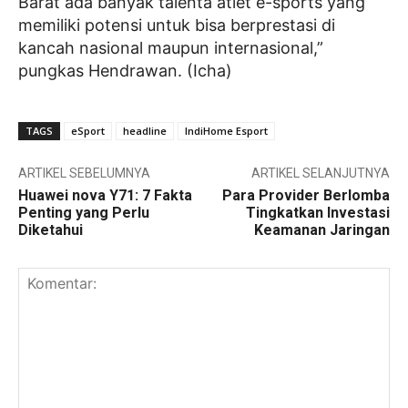
Barat ada banyak talenta atlet e-sports yang
memiliki potensi untuk bisa berprestasi di
kancah nasional maupun internasional,”
pungkas Hendrawan. (Icha)
TAGS
eSport
headline
IndiHome Esport
ARTIKEL SEBELUMNYA
ARTIKEL SELANJUTNYA
Huawei nova Y71: 7 Fakta
Para Provider Berlomba
Penting yang Perlu
Tingkatkan Investasi
Diketahui
Keamanan Jaringan