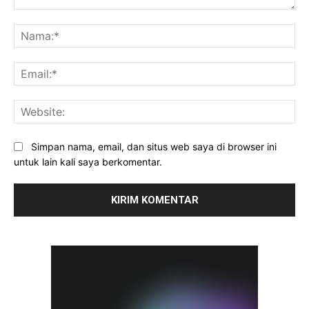
Komentar:
Na
Ema
Web
Simpan nama, email, dan situs web saya di browser ini
untuk lain kali saya berkomentar.