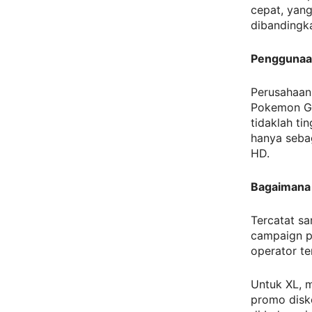
cepat, yan
dibandingka
Penggunaa
Perusahaan 
Pokemon Go
tidaklah ti
hanya sebag
HD.
Bagaimana
Tercatat sa
campaign p
operator te
Untuk XL,
promo disko