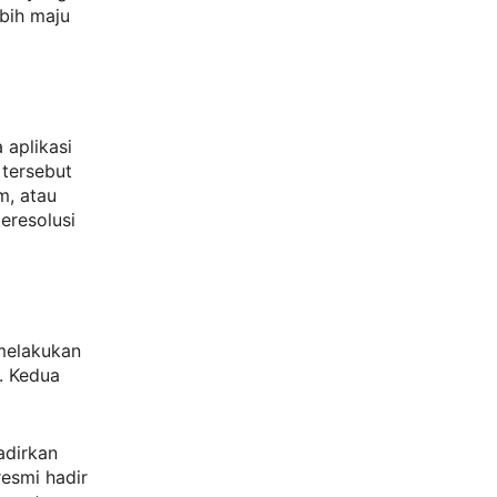
bih maju
 aplikasi
tersebut
m, atau
eresolusi
 melakukan
. Kedua
dirkan
esmi hadir