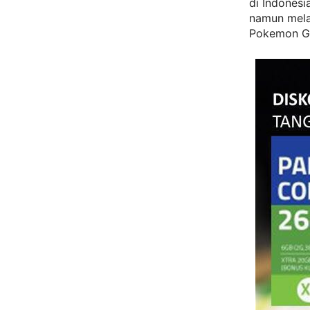
di Indonesi
namun mela
Pokemon Go