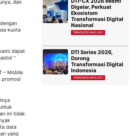
DTI-CX 2026 Resmi
unya, dan
Digelar, Perkuat
Ekosistem
Transformasi Digital
 dengan
Nasional
sa kuota
TREND&TECHNOLOGY
kami dapat
DTI Series 2026,
stis! “
Dorong
Transformasi Digital
Indonesia
T – Mobile
TREND&TECHNOLOGY
n promosi
atnya
untuk
n ini tidak
anyak
ta data
ran yang