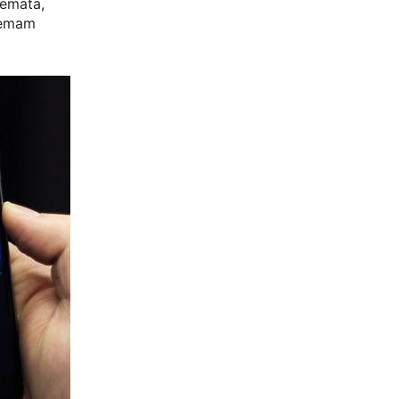
semata,
demam