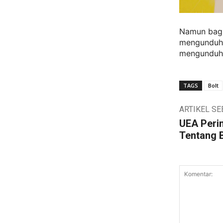
Namun bagi 
mengunduh d
mengunduh 
TAGS
Bolt
ARTIKEL S
UEA Peri
Tentang 