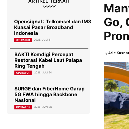
ARTIKEL TERKAIT
Man
Go, 
Opensignal : Telkomsel dan IM3
Kuasai Pasar Broadband
Pro
Indonesia
2026, JULI 31
OPERATOR
Arie Kusna
By
BAKTI Komdigi Percepat
Restorasi Kabel Laut Palapa
Ring Tengah
2026, JULI 24
OPERATOR
SURGE dan FiberHome Garap
5G FWA hingga Backbone
Nasional
2026, JUNI 25
OPERATOR