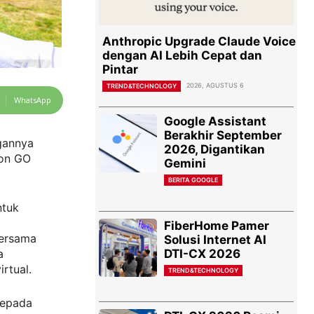
Anthropic Upgrade Claude Voice
dengan AI Lebih Cepat dan
Pintar
2026, AGUSTUS 6
TREND&TECHNOLOGY
WhatsApp
Google Assistant
Berakhir September
gannya
2026, Digantikan
mon GO
Gemini
BERITA GOOGLE
ntuk
FiberHome Pamer
bersama
Solusi Internet AI
DTI-CX 2026
a
rtual.
TREND&TECHNOLOGY
kepada