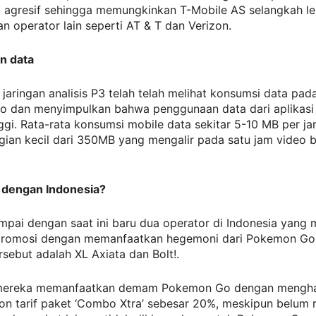
g agresif sehingga memungkinkan T-Mobile AS selangkah le
n operator lain seperti AT & T dan Verizon.
n data
jaringan analisis P3 telah telah melihat konsumsi data pada
 dan menyimpulkan bahwa penggunaan data dari aplikasi 
nggi. Rata-rata konsumsi mobile data sekitar 5-10 MB per ja
ian kecil dari 350MB yang mengalir pada satu jam video b
 dengan Indonesia?
mpai dengan saat ini baru dua operator di Indonesia yang
romosi dengan memanfaatkan hegemoni dari Pokemon Go
rsebut adalah XL Axiata dan Bolt!.
 mereka memanfaatkan demam Pokemon Go dengan mengha
n tarif paket ‘Combo Xtra’ sebesar 20%, meskipun belum r