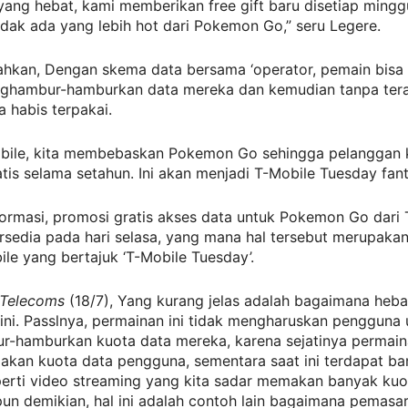
ang hebat, kami memberikan free gift baru disetiap mingg
idak ada yang lebih hot dari Pokemon Go,” seru Legere.
hkan, Dengan skema data bersama ‘operator, pemain bisa
hambur-hamburkan data mereka dan kemudian tanpa tera
 habis terpakai.
bile, kita membebaskan Pokemon Go sehingga pelanggan 
tis selama setahun. Ini akan menjadi T-Mobile Tuesday fanta
ormasi, promosi gratis akses data untuk Pokemon Go dari 
ersedia pada hari selasa, yang mana hal tersebut merupaka
le yang bertajuk ‘T-Mobile Tuesday’.
Telecoms
(18/7), Yang kurang jelas adalah bagaimana heb
ni. Passlnya, permainan ini tidak mengharuskan pengguna 
-hamburkan kuota data mereka, karena sejatinya permaina
makan kuota data pengguna, sementara saat ini terdapat b
perti video streaming yang kita sadar memakan banyak kuo
pun demikian, hal ini adalah contoh lain bagaimana pemasa