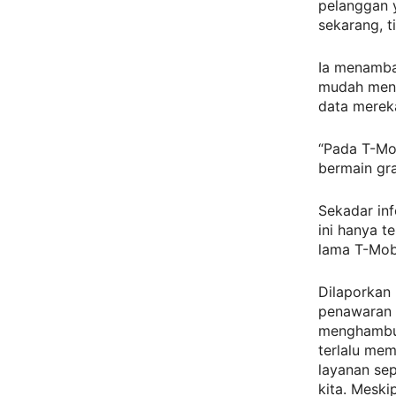
pelanggan y
sekarang, t
Ia menamba
mudah meng
data mereka
“Pada T-Mo
bermain gra
Sekadar inf
ini hanya t
lama T-Mobi
Dilaporkan
penawaran i
menghambur
terlalu me
layanan se
kita. Meski