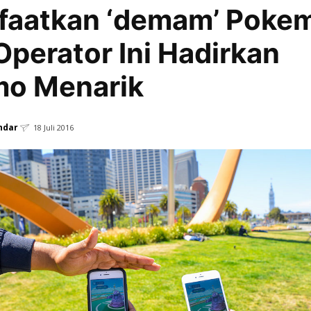
faatkan ‘demam’ Poke
Operator Ini Hadirkan
mo Menarik
ndar
18 Juli 2016