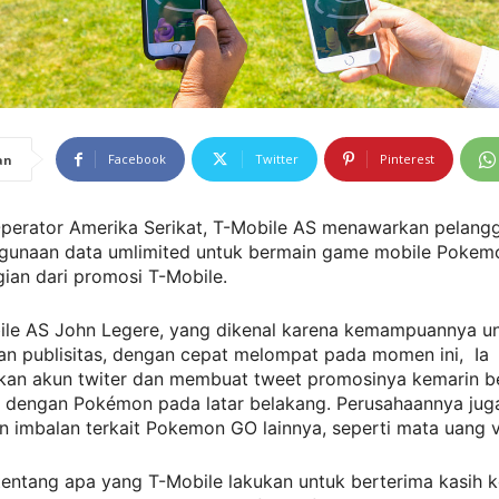
Facebook
Twitter
Pinterest
an
 Operator Amerika Serikat, T-Mobile AS menawarkan pelang
ggunaan data umlimited untuk bermain game mobile Poke
ian dari promosi T-Mobile.
le AS John Legere, yang dikenal karena kemampuannya u
an publisitas, dengan cepat melompat pada momen ini, Ia
an akun twiter dan membuat tweet promosinya kemarin 
ya dengan Pokémon pada latar belakang. Perusahaannya jug
imbalan terkait Pokemon GO lainnya, seperti mata uang vi
 tentang apa yang T-Mobile lakukan untuk berterima kasih 