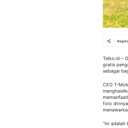
Bagik
Telko.id –
gratis pen
sebagai bag
CEO T-Mobi
menghasilk
memanfaatk
foto dirin
menawarkan 
“Ini adalah