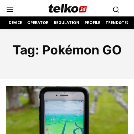
DEVICE
OPERATOR
REGULATION
PROFILE
TREND&TECH
Tag:
Pokémon GO