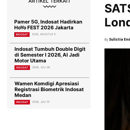
ARTIKEL TERKAIT
SATS
Lond
Pamer 5G, Indosat Hadirkan
HoYo FEST 2026 Jakarta
2026, AGUSTUS 5
INDOSAT
Sulistia En
By
Indosat Tumbuh Double Digit
di Semester I 2026, AI Jadi
Motor Utama
2026, JULI 28
INDOSAT
Wamen Komdigi Apresiasi
Registrasi Biometrik Indosat
Medan
2026, JULI 10
INDOSAT