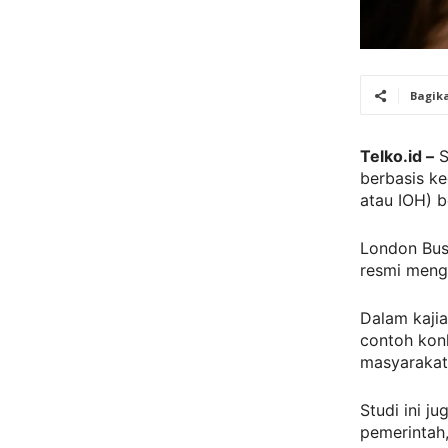
Bagik
Telko.id –
S
berbasis ke
atau IOH) b
London Busi
resmi meng
Dalam kaji
contoh kon
masyarakat 
Studi ini j
pemerintah