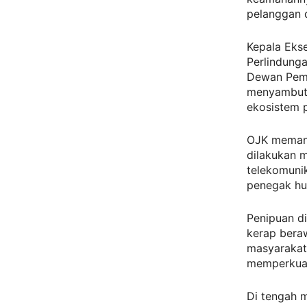
pelanggan d
Kepala Eks
Perlindung
Dewan Pemb
menyambut b
ekosistem 
OJK memand
dilakukan m
telekomunik
penegak h
Penipuan di
kerap beraw
masyarakat.
memperkuat
Di tengah 