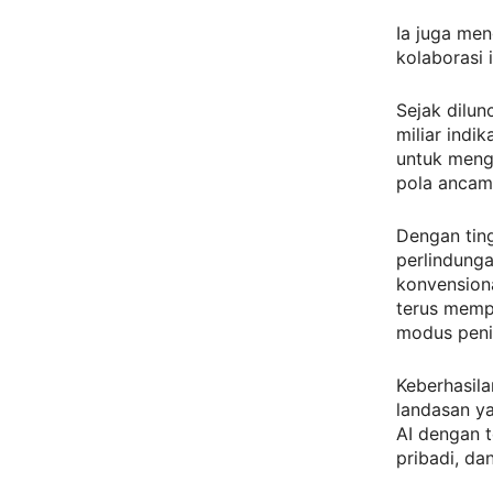
Ia juga me
kolaborasi 
Sejak dilu
miliar indi
untuk menga
pola ancam
Dengan tin
perlindung
konvension
terus memp
modus peni
Keberhasil
landasan y
AI dengan 
pribadi, d