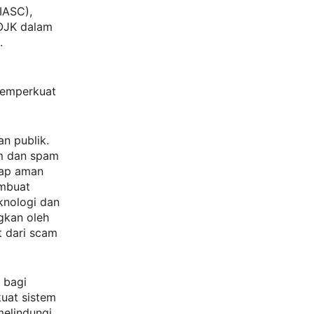
(IASC),
 OJK dalam
.
memperkuat
an publik.
am dan spam
tap aman
embuat
knologi dan
ngkan oleh
t dari scam
 bagi
uat sistem
elindungi