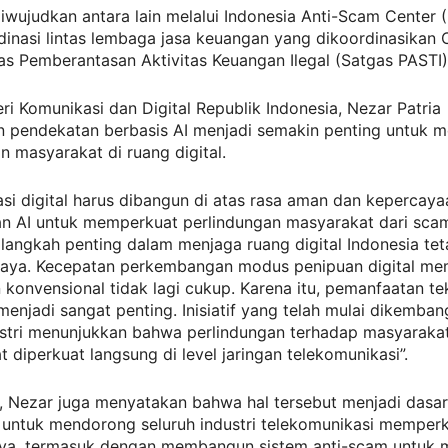
 diwujudkan antara lain melalui Indonesia Anti-Scam Center 
dinasi lintas lembaga jasa keuangan yang dikoordinasikan
s Pemberantasan Aktivitas Keuangan Ilegal (Satgas PASTI)
ri Komunikasi dan Digital Republik Indonesia, Nezar Patria
 pendekatan berbasis AI menjadi semakin penting untuk 
n masyarakat di ruang digital.
si digital harus dibangun di atas rasa aman dan kepercaya
n AI untuk memperkuat perlindungan masyarakat dari sc
langkah penting dalam menjaga ruang digital Indonesia te
caya. Kecepatan perkembangan modus penipuan digital m
konvensional tidak lagi cukup. Karena itu, pemanfaatan te
menjadi sangat penting. Inisiatif yang telah mulai dikemba
ustri menunjukkan bahwa perlindungan terhadap masyaraka
at diperkuat langsung di level jaringan telekomunikasi”.
t, Nezar juga menyatakan bahwa hal tersebut menjadi dasar
 untuk mendorong seluruh industri telekomunikasi memperk
a, termasuk dengan membangun sistem anti-scam untuk m