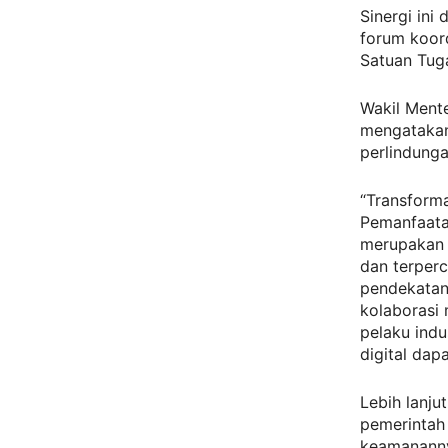
Sinergi ini
forum koor
Satuan Tuga
Wakil Mente
mengatakan
perlindunga
“Transforma
Pemanfaata
merupakan 
dan terper
pendekatan 
kolaborasi 
pelaku ind
digital dap
Lebih lanju
pemerintah
keamananny