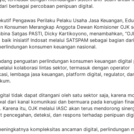
ari berbagai percobaan penipuan digital.
ekutif Pengawas Perilaku Pelaku Usaha Jasa Keuangan, Edu
an Konsumen Merangkap Anggota Dewan Komisioner OJK s
ina Satgas PASTI, Dicky Kartikoyono, menambahkan, “OJ
aik inisiatif Indosat melalui SATSPAM sebagai bagian dar
perlindungan konsumen keuangan nasional.
ang penguatan perlindungan konsumen keuangan digital 
elalui kolaborasi lintas sektor, termasuk dengan operator
asi, lembaga jasa keuangan, platform digital, regulator, da
ukum.
gital tidak dapat ditangani oleh satu sektor saja, karena 
al dari kanal komunikasi dan bermuara pada kerugian finan
 Karena itu, OJK melalui IASC akan terus mendorong sinerg
 pencegahan, deteksi, dan respons terhadap penipuan digi
meningkatnya kompleksitas ancaman digital, perlindungan 