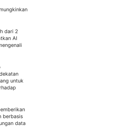
emungkinkan
h dari 2
atkan AI
engenali
p
ndekatan
cang untuk
erhadap
memberikan
 berbasis
dungan data