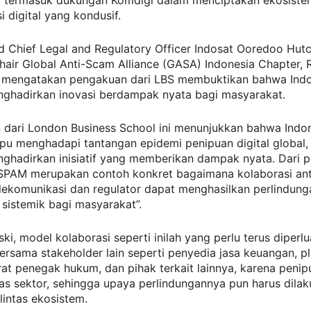
, termasuk dukungan Komdigi dalam menciptakan ekosiste
i digital yang kondusif.
d Chief Legal and Regulatory Officer Indosat Ooredoo Hut
hair Global Anti-Scam Alliance (GASA) Indonesia Chapter, 
 mengatakan pengakuan dari LBS membuktikan bahwa Indo
hadirkan inovasi berdampak nyata bagi masyarakat.
 dari London Business School ini menunjukkan bahwa Indon
u menghadapi tantangan epidemi penipuan digital global, 
hadirkan inisiatif yang memberikan dampak nyata. Dari p
PAM merupakan contoh konkret bagaimana kolaborasi an
elekomunikasi dan regulator dapat menghasilkan perlindun
sistemik bagi masyarakat”.
ki, model kolaborasi seperti inilah yang perlu terus diperl
ersama stakeholder lain seperti penyedia jasa keuangan, p
arat penegak hukum, dan pihak terkait lainnya, karena penipu
ntas sektor, sehingga upaya perlindungannya pun harus dila
 lintas ekosistem.