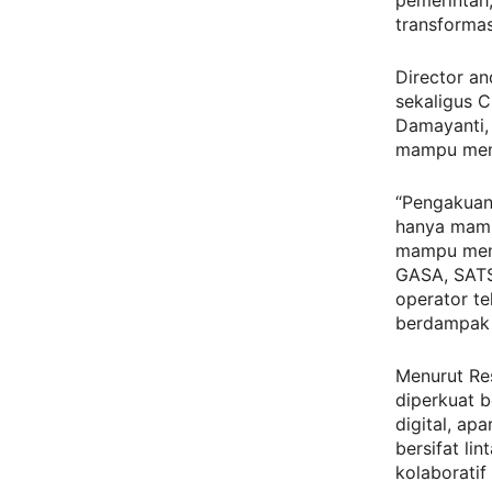
pemerintah
transformas
Director an
sekaligus C
Damayanti,
mampu meng
“Pengakuan
hanya mamp
mampu meng
GASA, SATS
operator t
berdampak 
Menurut Res
diperkuat b
digital, ap
bersifat li
kolaboratif