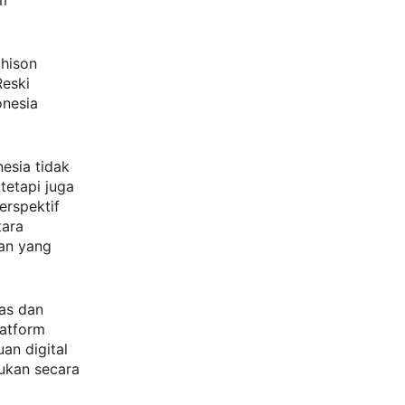
m
chison
Reski
nesia
esia tidak
tetapi juga
erspektif
tara
gan yang
uas dan
latform
an digital
kukan secara