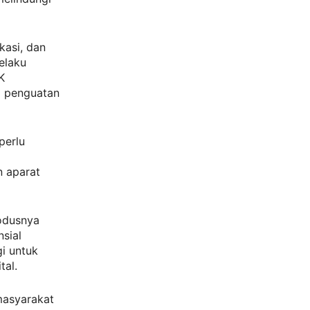
kasi, dan
elaku
K
i penguatan
perlu
n aparat
modusnya
sial
i untuk
tal.
masyarakat