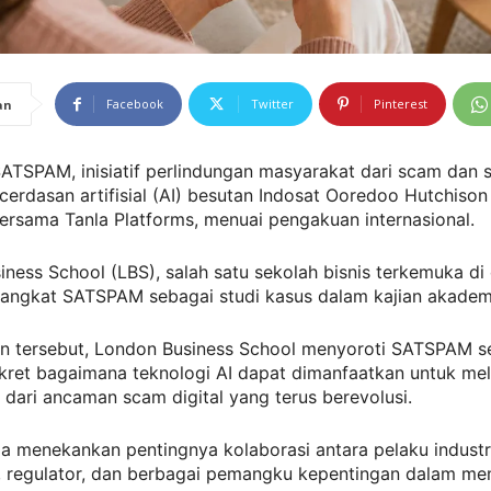
Facebook
Twitter
Pinterest
an
ATSPAM, inisiatif perlindungan masyarakat dari scam dan
cerdasan artifisial (AI) besutan Indosat Ooredoo Hutchison
ersama Tanla Platforms, menuai pengakuan internasional.
ness School (LBS), salah satu sekolah bisnis terkemuka di 
angkat SATSPAM sebagai studi kasus dalam kajian akadem
an tersebut, London Business School menyoroti SATSPAM s
kret bagaimana teknologi AI dapat dimanfaatkan untuk mel
dari ancaman scam digital yang terus berevolusi.
uga menekankan pentingnya kolaborasi antara pelaku industr
, regulator, dan berbagai pemangku kepentingan dalam m