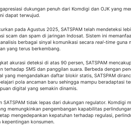
ngapresiasi dukungan penuh dari Komdigi dan OJK yang m
ini dapat terwujud.
ncurkan pada Agustus 2025, SATSPAM telah mendeteksi lebi
kasi scam dan spam di jaringan Indosat. Sistem ini memanfa
nalisis berbagai sinyal komunikasi secara
real-time
guna m
an yang terus berkembang.
gkat akurasi deteksi di atas 90 persen, SATSPAM mencaku
an terhadap SMS dan panggilan suara. Berbeda dengan pe
al yang mengandalkan daftar blokir statis, SATSPAM diran
elajari pola ancaman baru sehingga mampu beradaptasi t
puan digital yang semakin dinamis.
an SATSPAM tidak lepas dari dukungan regulator. Komdigi 
ang memungkinkan pengembangan kapabilitas perlindungan
tetap mengedepankan kepatuhan terhadap regulasi, perlin
an kepentingan konsumen.