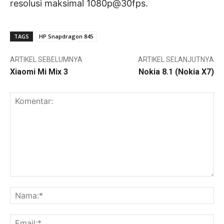
resolusi maksimal 1080p@30fps.
TAGS
HP Snapdragon 845
ARTIKEL SEBELUMNYA
ARTIKEL SELANJUTNYA
Xiaomi Mi Mix 3
Nokia 8.1 (Nokia X7)
Komentar:
Na
Ema