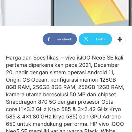
Facebook
Twitter
Harga dan Spesifikasi – vivo iQOO Neo5 SE kali
pertama diperkenalkan pada 2021, December
20, hadir dengan sistem operasi Android 11,
Origin OS Ocean, konfigurasi memori 128GB
8GB RAM, 256GB 8GB RAM, 256GB 12GB RAM,
kamera utama beresolusi 50 MP dan chipset
Snapdragon 870 5G dengan prosesor Octa-
core (1×3.2 GHz Kryo 585 & 3×2.42 GHz Kryo
585 & 4×1.80 GHz Kryo 585) dan GPU Adreno
650 untuk mendukung performa. HP vivo iQOO
Neo5 SE memiliki varian warna Black, White,