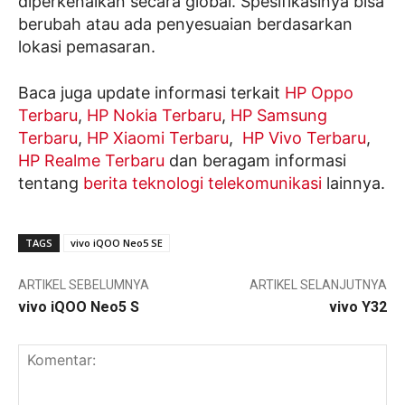
diperkenalkan secara global. Spesifikasinya bisa
berubah atau ada penyesuaian berdasarkan
lokasi pemasaran.
Baca juga update informasi terkait
HP Oppo
Terbaru
,
HP Nokia Terbaru
,
HP Samsung
Terbaru
,
HP Xiaomi Terbaru
,
HP Vivo Terbaru
,
HP Realme Terbaru
dan beragam informasi
tentang
berita teknologi telekomunikasi
lainnya.
TAGS
vivo iQOO Neo5 SE
ARTIKEL SEBELUMNYA
ARTIKEL SELANJUTNYA
vivo iQOO Neo5 S
vivo Y32