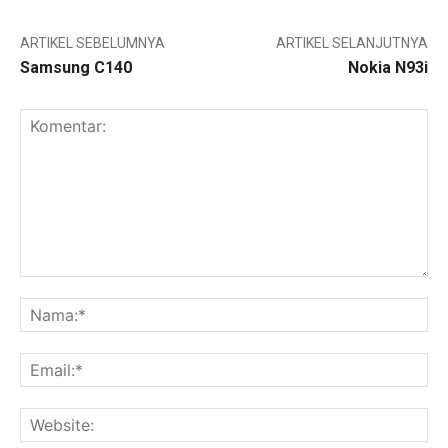
ARTIKEL SEBELUMNYA
ARTIKEL SELANJUTNYA
Samsung C140
Nokia N93i
Komentar:
Na
Ema
Web