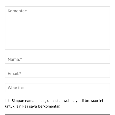
Komentar:
Na
Ema
Web
Simpan nama, email, dan situs web saya di browser ini
untuk lain kali saya berkomentar.