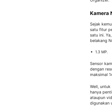
Organizer.
Kamera 
Sejak kemun
satu fitur 
satu ini. Y
belakang N
1.3 MP.
Sensor kam
dengan reso
maksimal 1
Well, untu
hanya penti
ataupun vid
digunakan 