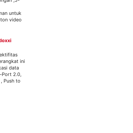
engan ,5-
man untuk
ton video
doxxi
ktifitas
erangkat ini
asi data
-Port 2.0,
 , Push to