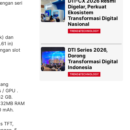
DTI-CX 2026 Resmi
engan seri
Digelar, Perkuat
Ekosistem
Transformasi Digital
Nasional
TREND&TECHNOLOGY
ck) dan
61 in)
DTI Series 2026,
ngan slot
Dorong
Transformasi Digital
Indonesia
TREND&TECHNOLOGY
pang
 / GPU .
32 GB.
B 32MB RAM
70 mAh.
is TFT,