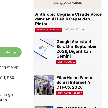
Anthropic Upgrade Claude Voice
dengan AI Lebih Cepat dan
Pintar
2026, AGUSTUS 6
TREND&TECHNOLOGY
Google Assistant
Berakhir September
2026, Digantikan
WhatsApp
Gemini
BERITA GOOGLE
 yang mampu
FiberHome Pamer
9.1, S60
Solusi Internet AI
DTI-CX 2026
TREND&TECHNOLOGY
s harga
t ini