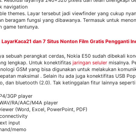
. Resolusi layarnya 240×320 pixels dan telah dilengkapi d
k navigation
le themes. Layar tersebut jadi viewfinder yang cukup nya
n beragam fungsi yang dibawanya. Termasuk untuk menon
n game tentunya.
:
LayarKaca21 dan 7 Situs Nonton Film Gratis Pengganti In
a sebuah perangkat cerdas, Nokia E50 sudah dibekali kone
ang lengkap. Untuk konektifitas
jaringan seluler
misalnya. P
knologi GSM yang bisa digunakan untuk melakukan komunik
patan maksimal . Selain itu ada juga konektifitas USB Pop
, dan bluetooth (2.0). Tak ketinggalan fitur lainnya seperti
4/3GP player
AV/RA/AAC/M4A player
iewer (Word, Excel, PowerPoint, PDF)
connectivity
ext input
mand/memo