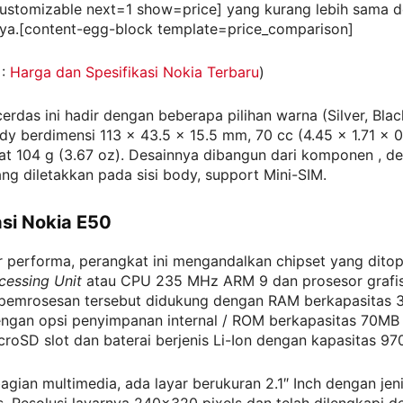
ustomizable next=1 show=price] yang kurang lebih sama d
ya.[content-egg-block template=price_comparison]
 :
Harga dan Spesifikasi Nokia Terbaru
)
erdas ini hadir dengan beberapa pilihan warna (Silver, Bla
dy berdimensi 113 x 43.5 x 15.5 mm, 70 cc (4.45 x 1.71 x 0.
t 104 g (3.67 oz). Desainnya dibangun dari komponen , de
ng diletakkan pada sisi body, support Mini-SIM.
asi Nokia E50
r performa, perangkat ini mengandalkan chipset yang dito
cessing Unit
atau CPU 235 MHz ARM 9 dan prosesor grafis
emrosesan tersebut didukung dengan RAM berkapasitas 
ngan opsi penyimpanan internal / ROM berkapasitas 70M
croSD slot dan baterai berjenis Li-Ion dengan kapasitas 9
bagian multimedia, ada layar berukuran 2.1″ Inch dengan jen