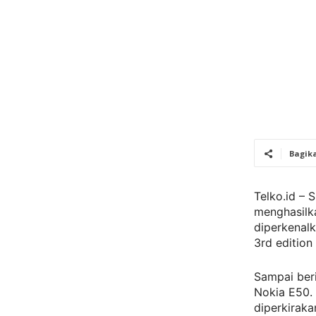
Bagik
Telko.id –
menghasilk
diperkenalk
3rd edition
Sampai beri
Nokia E50. 
diperkirak