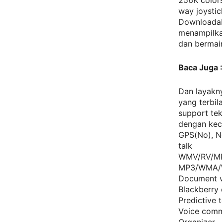
256K colors
way joystic
Downloadab
menampilka
dan bermai
Baca Juga 
Dan layakny
yang terbil
support te
dengan kece
GPS(No), No
talk
WMV/RV/MP
MP3/WMA/W
Document v
Blackberry 
Predictive t
Voice com