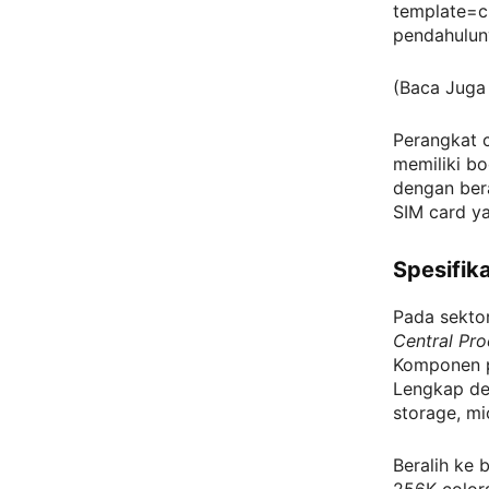
template=c
pendahulun
(Baca Juga
Perangkat c
memiliki bo
dengan bera
SIM card ya
Spesifik
Pada sekto
Central Pro
Komponen p
Lengkap de
storage, mi
Beralih ke 