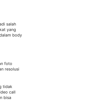
adi salah
gkat yang
 dalam body
an foto
n resolusi
g tidak
ideo call
n bisa