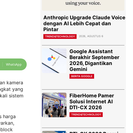
Anthropic Upgrade Claude Voice
dengan AI Lebih Cepat dan
Pintar
2026, AGUSTUS 6
TREND&TECHNOLOGY
Google Assistant
Berakhir September
2026, Digantikan
WhatsApp
Gemini
BERITA GOOGLE
dan kamera
ngkat yang
FiberHome Pamer
kali sistem
Solusi Internet AI
DTI-CX 2026
TREND&TECHNOLOGY
s harga
warkan,
-block