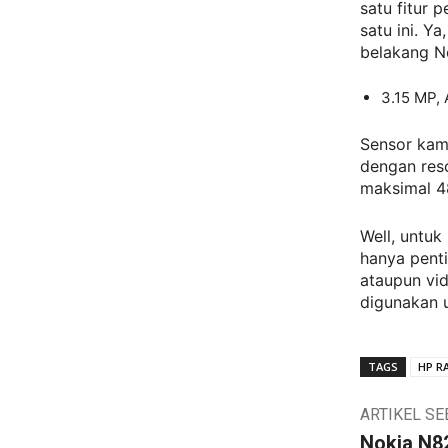
satu fitur 
satu ini. Y
belakang N
3.15 MP, 
Sensor kam
dengan res
maksimal 4
Well, untu
hanya penti
ataupun vid
digunakan 
TAGS
HP R
ARTIKEL S
Nokia N8