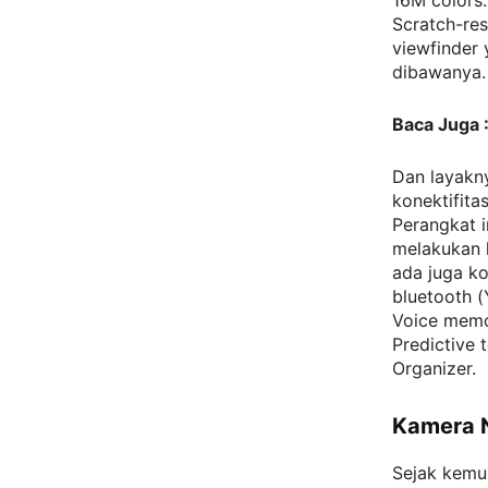
16M colors.
Scratch-res
viewfinder
dibawanya.
Baca Juga 
Dan layakn
konektifita
Perangkat 
melakukan 
ada juga k
bluetooth (
Voice mem
Predictive t
Organizer.
Kamera N
Sejak kemun