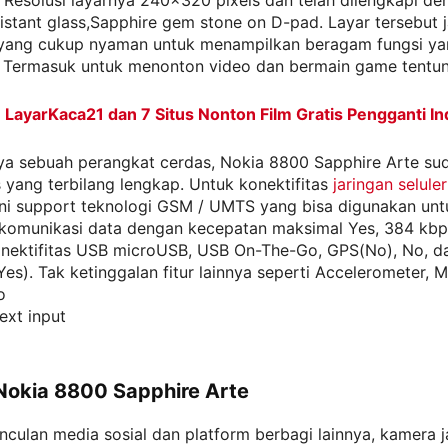
 Resolusi layarnya 240×320 pixels dan telah dilengkapi de
istant glass,Sapphire gem stone on D-pad. Layar tersebut j
 yang cukup nyaman untuk menampilkan beragam fungsi y
 Termasuk untuk menonton video dan bermain game tentun
:
LayarKaca21 dan 7 Situs Nonton Film Gratis Pengganti In
ya sebuah perangkat cerdas, Nokia 8800 Sapphire Arte sud
s yang terbilang lengkap. Untuk konektifitas
jaringan selule
ini support teknologi GSM / UMTS yang bisa digunakan unt
komunikasi data dengan kecepatan maksimal Yes, 384 kbps.
onektifitas USB microUSB, USB On-The-Go, GPS(No), No, d
Yes). Tak ketinggalan fitur lainnya seperti Accelerometer, 
o
ext input
okia 8800 Sapphire Arte
culan media sosial dan platform berbagi lainnya, kamera j