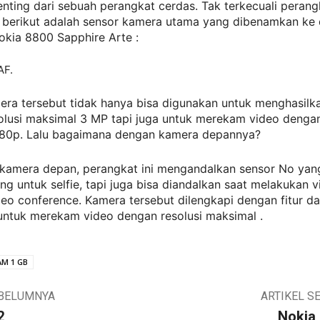
penting dari sebuah perangkat cerdas. Tak terkecuali peran
a, berikut adalah sensor kamera utama yang dibenamkan ke
okia 8800 Sapphire Arte :
AF.
era tersebut tidak hanya bisa digunakan untuk menghasilk
olusi maksimal 3 MP tapi juga untuk merekam video dengan
80p. Lalu bagaimana dengan kamera depannya?
k kamera depan, perangkat ini mengandalkan sensor No yan
ng untuk selfie, tapi juga bisa diandalkan saat melakukan v
eo conference. Kamera tersebut dilengkapi dengan fitur da
untuk merekam video dengan resolusi maksimal .
AM 1 GB
EBELUMNYA
ARTIKEL S
2
Nokia 