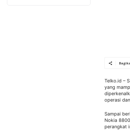
Bagik
Telko.id – 
yang mampu
diperkenalk
operasi dan
Sampai beri
Nokia 8800 
perangkat i