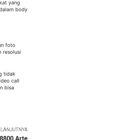
gkat yang
 dalam body
an foto
 resolusi
g tidak
ideo call
n bisa
ELANJUTNYA
8800 Arte