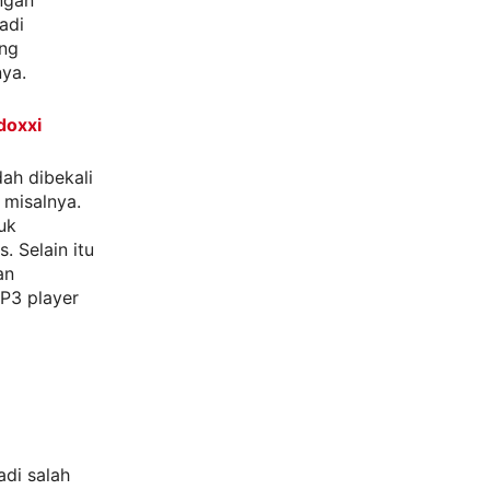
ngan
adi
ang
ya.
doxxi
ah dibekali
r
misalnya.
uk
 Selain itu
an
MP3 player
adi salah