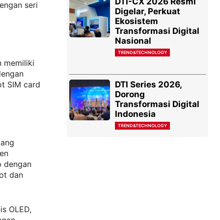
DTI-CX 2026 Resmi
engan seri
Digelar, Perkuat
Ekosistem
Transformasi Digital
Nasional
TREND&TECHNOLOGY
 memiliki
 dengan
DTI Series 2026,
ot SIM card
Dorong
Transformasi Digital
Indonesia
TREND&TECHNOLOGY
pang
nen
p dengan
ot dan
nis OLED,