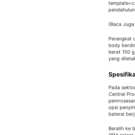
template=c
pendahulun
(Baca Juga
Perangkat c
body berdim
berat 150 g
yang dileta
Spesifik
Pada sekto
Central Pro
pemrosesan
opsi penyim
baterai ber
Beralih ke 