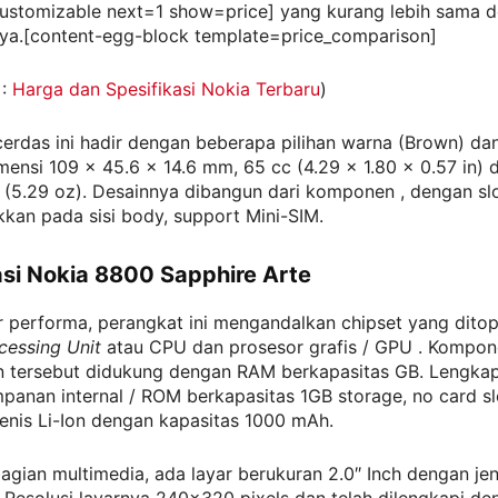
ustomizable next=1 show=price] yang kurang lebih sama d
ya.[content-egg-block template=price_comparison]
 :
Harga dan Spesifikasi Nokia Terbaru
)
erdas ini hadir dengan beberapa pilihan warna (Brown) dan
ensi 109 x 45.6 x 14.6 mm, 65 cc (4.29 x 1.80 x 0.57 in)
 (5.29 oz). Desainnya dibangun dari komponen , dengan sl
kkan pada sisi body, support Mini-SIM.
asi Nokia 8800 Sapphire Arte
r performa, perangkat ini mengandalkan chipset yang dito
cessing Unit
atau CPU dan prosesor grafis / GPU . Kompo
 tersebut didukung dengan RAM berkapasitas GB. Lengka
panan internal / ROM berkapasitas 1GB storage, no card sl
jenis Li-Ion dengan kapasitas 1000 mAh.
bagian multimedia, ada layar berukuran 2.0″ Inch dengan je