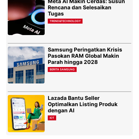
Meta AI Makin Cerdas: Susun
Rencana dan Selesaikan
Tugas
TREND&TECHNOLOGY
Samsung Peringatkan Krisis
Pasokan RAM Global Makin
Parah hingga 2028
BERITA SAMSUNG
Lazada Bantu Seller
Optimalkan Listing Produk
dengan AI
IOT