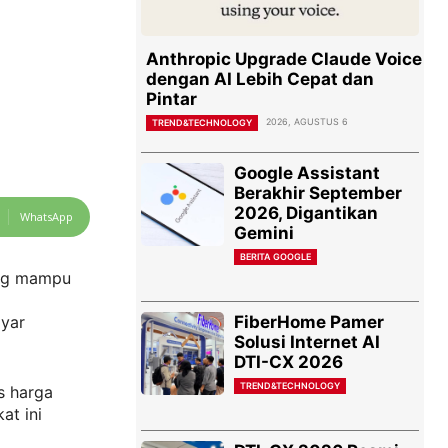
Anthropic Upgrade Claude Voice
dengan AI Lebih Cepat dan
Pintar
2026, AGUSTUS 6
TREND&TECHNOLOGY
Google Assistant
Berakhir September
2026, Digantikan
WhatsApp
Gemini
BERITA GOOGLE
ang mampu
FiberHome Pamer
ayar
Solusi Internet AI
DTI-CX 2026
TREND&TECHNOLOGY
s harga
at ini