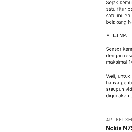
Sejak kemun
satu fitur 
satu ini. Y
belakang N
1.3 MP.
Sensor kam
dengan reso
maksimal 1
Well, untu
hanya penti
ataupun vid
digunakan 
ARTIKEL S
Nokia N7