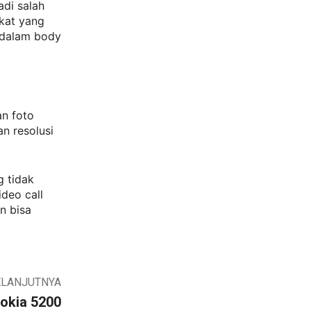
adi salah
gkat yang
 dalam body
an foto
n resolusi
g tidak
ideo call
n bisa
ELANJUTNYA
okia 5200