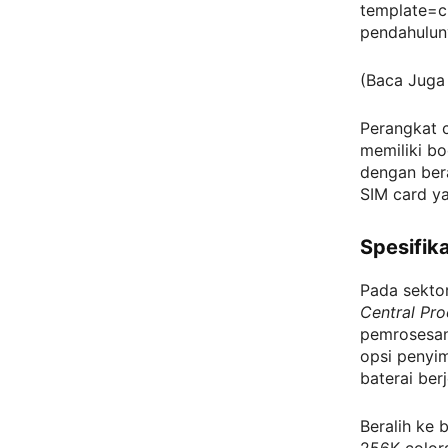
template=c
pendahulun
(Baca Juga
Perangkat c
memiliki bo
dengan bera
SIM card ya
Spesifik
Pada sekto
Central Pro
pemrosesan
opsi penyi
baterai ber
Beralih ke 