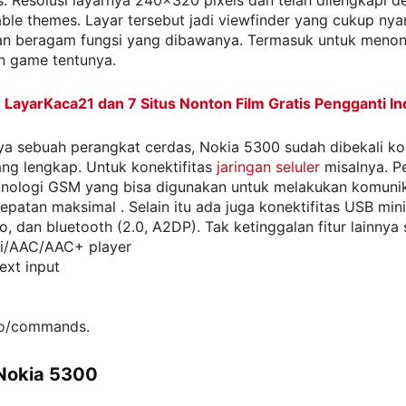
. Resolusi layarnya 240×320 pixels dan telah dilengkapi 
ble themes. Layar tersebut jadi viewfinder yang cukup ny
n beragam fungsi yang dibawanya. Termasuk untuk menon
n game tentunya.
:
LayarKaca21 dan 7 Situs Nonton Film Gratis Pengganti In
a sebuah perangkat cerdas, Nokia 5300 sudah dibekali kon
ang lengkap. Untuk konektifitas
jaringan seluler
misalnya. P
knologi GSM yang bisa digunakan untuk melakukan komunik
patan maksimal . Selain itu ada juga konektifitas USB min
, dan bluetooth (2.0, A2DP). Tak ketinggalan fitur lainnya s
i/AAC/AAC+ player
ext input
o/commands.
Nokia 5300