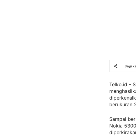
Bagik
Telko.id –
menghasilk
diperkenalk
berukuran 2
Sampai beri
Nokia 5300.
diperkirak