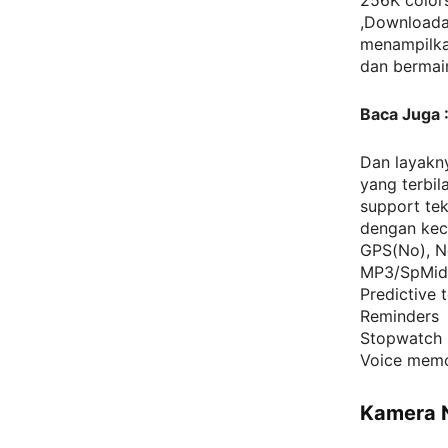
256K colors
,Downloada
menampilka
dan bermai
Baca Juga 
Dan layakny
yang terbil
support te
dengan kece
GPS(No), No
MP3/SpMid
Predictive t
Reminders
Stopwatch
Voice mem
Kamera 