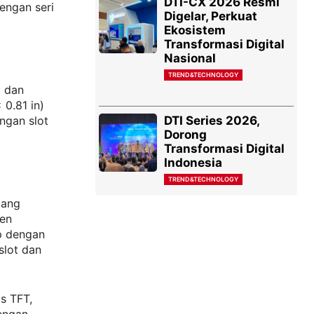
DTI-CX 2026 Resmi
engan seri
Digelar, Perkuat
Ekosistem
Transformasi Digital
Nasional
TREND&TECHNOLOGY
) dan
 0.81 in)
DTI Series 2026,
ngan slot
Dorong
Transformasi Digital
Indonesia
TREND&TECHNOLOGY
pang
nen
p dengan
slot dan
is TFT,