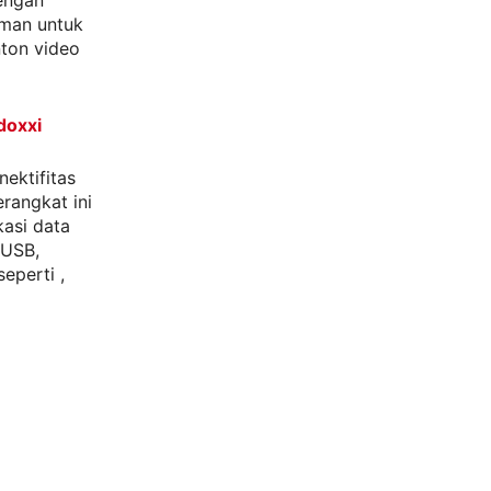
dengan
aman untuk
ton video
doxxi
ektifitas
erangkat ini
asi data
iUSB,
eperti ,