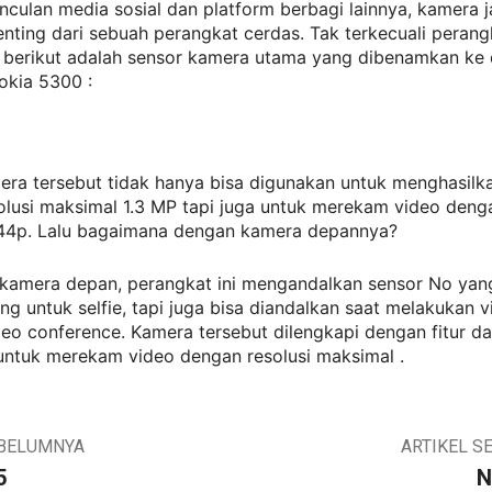
culan media sosial dan platform berbagi lainnya, kamera j
penting dari sebuah perangkat cerdas. Tak terkecuali peran
a, berikut adalah sensor kamera utama yang dibenamkan ke
okia 5300 :
era tersebut tidak hanya bisa digunakan untuk menghasilk
lusi maksimal 1.3 MP tapi juga untuk merekam video denga
44p. Lalu bagaimana dengan kamera depannya?
k kamera depan, perangkat ini mengandalkan sensor No yan
ng untuk selfie, tapi juga bisa diandalkan saat melakukan v
eo conference. Kamera tersebut dilengkapi dengan fitur da
untuk merekam video dengan resolusi maksimal .
EBELUMNYA
ARTIKEL S
5
N