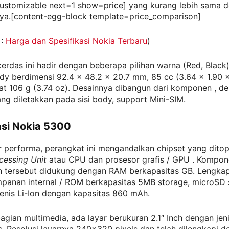
ustomizable next=1 show=price] yang kurang lebih sama d
ya.[content-egg-block template=price_comparison]
 :
Harga dan Spesifikasi Nokia Terbaru
)
erdas ini hadir dengan beberapa pilihan warna (Red, Black
dy berdimensi 92.4 x 48.2 x 20.7 mm, 85 cc (3.64 x 1.90 x
t 106 g (3.74 oz). Desainnya dibangun dari komponen , de
ng diletakkan pada sisi body, support Mini-SIM.
asi Nokia 5300
r performa, perangkat ini mengandalkan chipset yang dito
cessing Unit
atau CPU dan prosesor grafis / GPU . Kompo
 tersebut didukung dengan RAM berkapasitas GB. Lengka
mpanan internal / ROM berkapasitas 5MB storage, microSD 
jenis Li-Ion dengan kapasitas 860 mAh.
bagian multimedia, ada layar berukuran 2.1″ Inch dengan jen