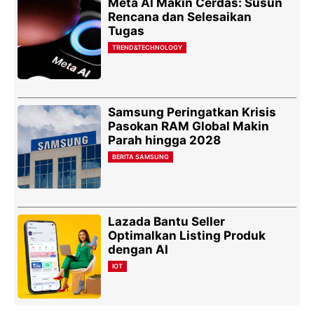
Meta AI Makin Cerdas: Susun
Rencana dan Selesaikan
Tugas
TREND&TECHNOLOGY
Samsung Peringatkan Krisis
Pasokan RAM Global Makin
Parah hingga 2028
BERITA SAMSUNG
Lazada Bantu Seller
Optimalkan Listing Produk
dengan AI
IOT