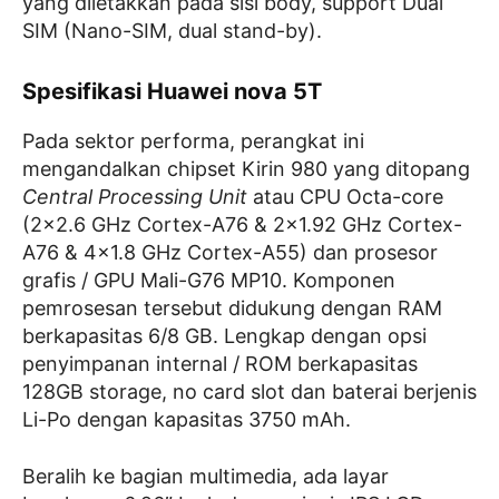
yang diletakkan pada sisi body, support Dual
SIM (Nano-SIM, dual stand-by).
Spesifikasi Huawei nova 5T
Pada sektor performa, perangkat ini
mengandalkan chipset Kirin 980 yang ditopang
Central Processing Unit
atau CPU Octa-core
(2×2.6 GHz Cortex-A76 & 2×1.92 GHz Cortex-
A76 & 4×1.8 GHz Cortex-A55) dan prosesor
grafis / GPU Mali-G76 MP10. Komponen
pemrosesan tersebut didukung dengan RAM
berkapasitas 6/8 GB. Lengkap dengan opsi
penyimpanan internal / ROM berkapasitas
128GB storage, no card slot dan baterai berjenis
Li-Po dengan kapasitas 3750 mAh.
Beralih ke bagian multimedia, ada layar