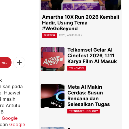
Amartha 10X Run 2026 Kembali
Hadir, Usung Tema
#WeGoBeyond
2026, AGUSTUS 7
FINTECH
Telkomsel Gelar AI
Cinefest 2026, 1.111
Karya Film AI Masuk
erest
TELKOMSEL
k
alkan pada
Meta AI Makin
Cerdas: Susun
a. Huawei
Rencana dan
i masih
Selesaikan Tugas
re Antutu
B.
TREND&TECHNOLOGY
n
Google
 dan
Google