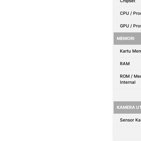
Chipset
CPU / Pro
GPU / Pro
MEMORI
Kartu Mem
RAM
ROM / Me
Internal
KAMERA U
Sensor K