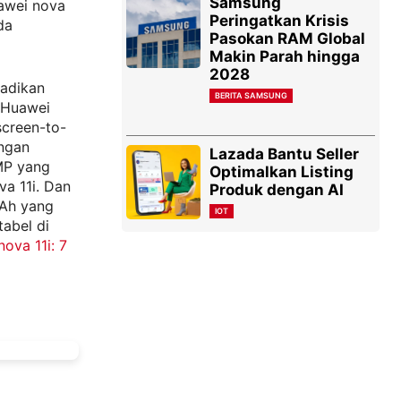
Samsung
awei nova
Peringatkan Krisis
da
Pasokan RAM Global
Makin Parah hingga
2028
jadikan
BERITA SAMSUNG
 Huawei
screen-to-
engan
Lazada Bantu Seller
MP yang
Optimalkan Listing
a 11i. Dan
Produk dengan AI
mAh yang
IOT
tabel di
ova 11i: 7