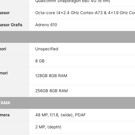
Qualcomm Snapdragon 680 4G (6 nm)
sesor
Octa-core (4x2.4 GHz Cortex-A73 & 4x1.9 GHz Co
sesor Grafis
Adreno 610
ori
Unspecified
8 GB
mori
128GB 8GB RAM
256GB 8GB RAM
TAMA
amera
48 MP, f/1.8, (wide), PDAF
2 MP, (depth)