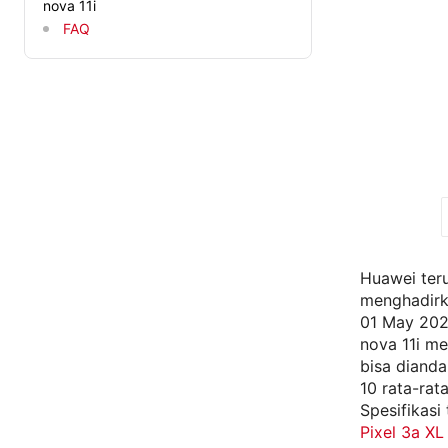
nova 11i
FAQ
Huawei ter
menghadirk
01 May 2023
nova 11i m
bisa dianda
10 rata-ra
Spesifikasi
Pixel 3a XL