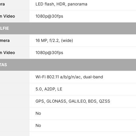
era
LED flash, HDR, panorama
n Video
1080p@30fps
LFIE
amera
16 MP, f/2.2, (wide)
n Video
1080p@30fps
TAS
Wi-Fi 802.11 a/b/g/n/ac, dual-band
5.0, A2DP, LE
GPS, GLONASS, GALILEO, BDS, QZSS
No
No