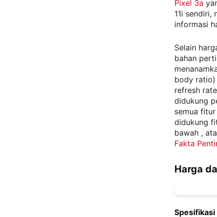
Pixel 3a
yan
11i sendiri
informasi h
Selain harg
bahan pert
menanamkan
body ratio)
refresh rat
didukung p
semua fitur
didukung fi
bawah , at
Fakta Penti
Harga da
Spesifikasi