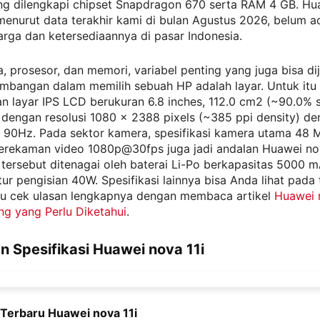
g dilengkapi chipset Snapdragon 670 serta RAM 4 GB. Hu
, menurut data terakhir kami di bulan Agustus 2026, belum a
arga dan ketersediaannya di pasar Indonesia.
a, prosesor, dan memori, variabel penting yang juga bisa di
imbangan dalam memilih sebuah HP adalah layar. Untuk itu
 layar IPS LCD berukuran 6.8 inches, 112.0 cm2 (~90.0% 
 dengan resolusi 1080 x 2388 pixels (~385 ppi density) d
e 90Hz. Pada sektor kamera, spesifikasi kamera utama 48 
erekaman video 1080p@30fps juga jadi andalan Huawei nov
 tersebut ditenagai oleh baterai Li-Po berkapasitas 5000 
tur pengisian 40W. Spesifikasi lainnya bisa Anda lihat pada 
au cek ulasan lengkapnya dengan membaca artikel
Huawei n
ng yang Perlu Diketahui
.
n Spesifikasi Huawei nova 11i
 Terbaru Huawei nova 11i