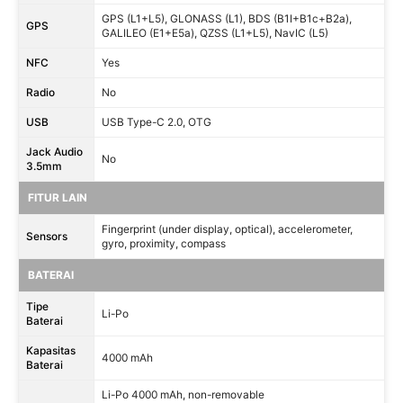
GPS (L1+L5), GLONASS (L1), BDS (B1I+B1c+B2a),
GPS
GALILEO (E1+E5a), QZSS (L1+L5), NavIC (L5)
NFC
Yes
Radio
No
USB
USB Type-C 2.0, OTG
Jack Audio
No
3.5mm
FITUR LAIN
Fingerprint (under display, optical), accelerometer,
Sensors
gyro, proximity, compass
BATERAI
Tipe
Li-Po
Baterai
Kapasitas
4000 mAh
Baterai
Li-Po 4000 mAh, non-removable