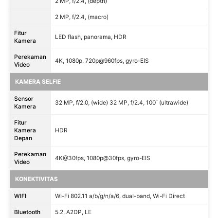
2 MP, f/2.4, (depth)
2 MP, f/2.4, (macro)
Fitur
LED flash, panorama, HDR
Kamera
Perekaman
4K, 1080p, 720p@960fps, gyro-EIS
Video
KAMERA SELFIE
Sensor
32 MP, f/2.0, (wide) 32 MP, f/2.4, 100˚ (ultrawide)
Kamera
Fitur
Kamera
HDR
Depan
Perekaman
4K@30fps, 1080p@30fps, gyro-EIS
Video
KONEKTIVITAS
WIFI
Wi-Fi 802.11 a/b/g/n/a/6, dual-band, Wi-Fi Direct
Bluetooth
5.2, A2DP, LE