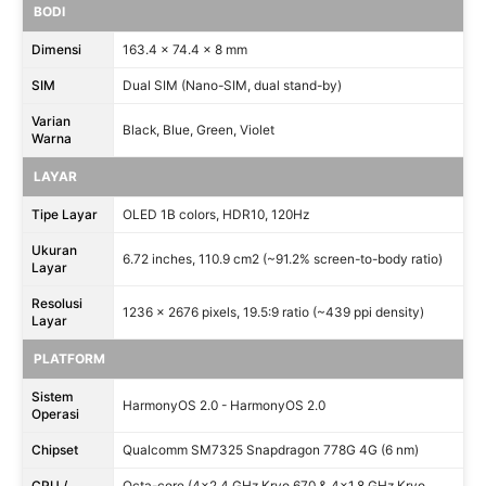
BODI
Dimensi
163.4 x 74.4 x 8 mm
SIM
Dual SIM (Nano-SIM, dual stand-by)
Varian
Black, Blue, Green, Violet
Warna
LAYAR
Tipe Layar
OLED 1B colors, HDR10, 120Hz
Ukuran
6.72 inches, 110.9 cm2 (~91.2% screen-to-body ratio)
Layar
Resolusi
1236 x 2676 pixels, 19.5:9 ratio (~439 ppi density)
Layar
PLATFORM
Sistem
HarmonyOS 2.0 - HarmonyOS 2.0
Operasi
Chipset
Qualcomm SM7325 Snapdragon 778G 4G (6 nm)
CPU /
Octa-core (4x2.4 GHz Kryo 670 & 4x1.8 GHz Kryo