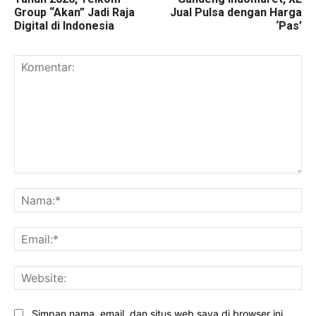
Group “Akan” Jadi Raja
Jual Pulsa dengan Harga
Digital di Indonesia
‘Pas’
Komentar:
Na
Ema
Web
Simpan nama, email, dan situs web saya di browser ini