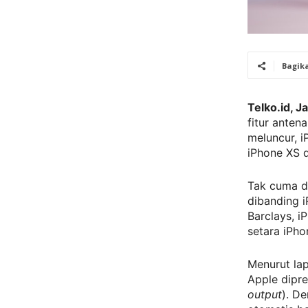
Bagik
Telko.id, J
fitur ante
meluncur, 
iPhone XS 
Tak cuma da
dibanding 
Barclays, i
setara iPh
Menurut la
Apple dipr
output
). D