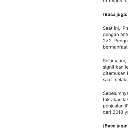
otomatis b
{
Baca juga
Saat ini, 
dengan ant
2×2. Pengu
bermanfaat 
Selama ini,
signifikan 
ditemukan b
saat melaku
Sebelumnya
tak akan l
penjualan i
dari 2018 y
{
Baca juga: