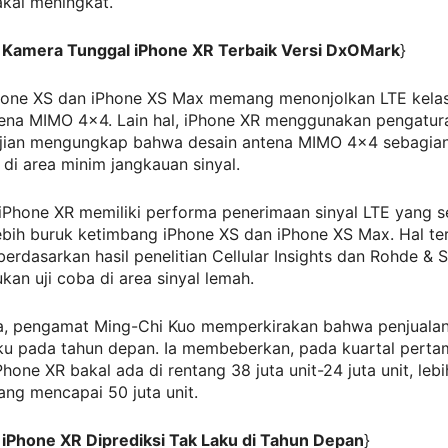
akal meningkat.
: Kamera Tunggal iPhone XR Terbaik Versi DxOMark
}
iPhone XS dan iPhone XS Max memang menonjolkan LTE kelas
ena MIMO 4×4. Lain hal, iPhone XR menggunakan pengatu
jian mengungkap bahwa desain antena MIMO 4×4 sebagian
di area minim jangkauan sinyal.
 iPhone XR memiliki performa penerimaan sinyal LTE yang s
lebih buruk ketimbang iPhone XS dan iPhone XS Max. Hal te
erdasarkan hasil penelitian Cellular Insights dan Rohde &
kan uji coba di area sinyal lemah.
, pengamat Ming-Chi Kuo memperkirakan bahwa penjualan
aku pada tahun depan. Ia membeberkan, pada kuartal perta
Phone XR bakal ada di rentang 38 juta unit-24 juta unit, leb
ang mencapai 50 juta unit.
 iPhone XR Diprediksi Tak Laku di Tahun Depan
}