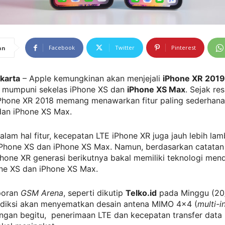
Facebook
Twitter
Pinterest
an
akarta
– Apple kemungkinan akan menjejali
iPhone XR 2019
na mumpuni sekelas iPhone XS dan
iPhone XS Max
. Sejak re
iPhone XR 2018 memang menawarkan fitur paling sederhan
dan iPhone XS Max.
lam hal fitur, kecepatan LTE iPhone XR juga jauh lebih lam
iPhone XS dan iPhone XS Max. Namun, berdasarkan catatan 
Phone XR generasi berikutnya bakal memiliki teknologi men
one XS dan iPhone XS Max.
poran
GSM Arena
, seperti dikutip
Telko.id
pada Minggu (20/
ediksi akan menyematkan desain antena MIMO 4×4 (
multi-i
engan begitu, penerimaan LTE dan kecepatan transfer data