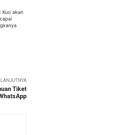
t Kuo akan
capai
ngkanya
ELANJUTNYA
uan Tiket
 WhatsApp