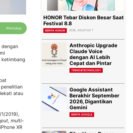
HONOR Tebar Diskon Besar Saat
Festival 8.8
WhatsApp
2026, AGUSTUS 7
BERITA HONOR
Anthropic Upgrade
dengan
Claude Voice
smi
dengan AI Lebih
a ketimbang
Cepat dan Pintar
TREND&TECHNOLOGY
bat
penelitian
Google Assistant
dekati atau
Berakhir September
2026, Digantikan
Gemini
1/2019),
BERITA GOOGLE
nput, multi-
 iPhone XR