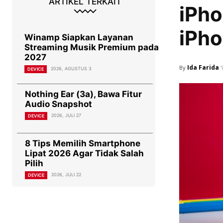
ARTIKEL TERKAIT
iPho
iPh
Winamp Siapkan Layanan
Streaming Musik Premium pada
2027
Ida Farida
By
2026, AGUSTUS 3
DEVICE
Nothing Ear (3a), Bawa Fitur
Audio Snapshot
2026, JULI 27
DEVICE
8 Tips Memilih Smartphone
Lipat 2026 Agar Tidak Salah
Pilih
2026, JULI 22
DEVICE