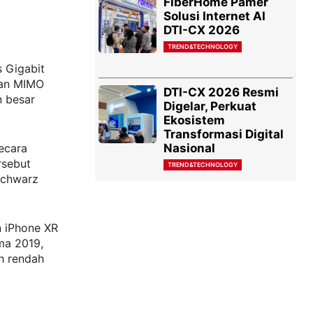
FiberHome Pamer
Solusi Internet AI
DTI-CX 2026
TREND&TECHNOLOGY
 Gigabit
ran MIMO
DTI-CX 2026 Resmi
 besar
Digelar, Perkuat
Ekosistem
Transformasi Digital
Nasional
ecara
rsebut
TREND&TECHNOLOGY
 Schwarz
 iPhone XR
ma 2019,
ih rendah