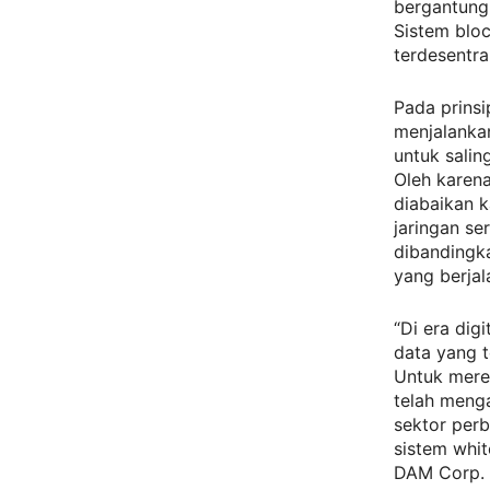
bergantung 
Sistem blo
terdesentral
Pada prinsi
menjalanka
untuk salin
Oleh karena
diabaikan 
jaringan se
dibandingka
yang berjal
“Di era dig
data yang t
Untuk mere
telah meng
sektor per
sistem whit
DAM Corp.