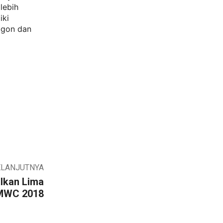
lebih
iki
agon dan
ELANJUTNYA
lkan Lima
 MWC 2018