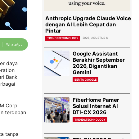
Anthropic Upgrade Claude Voice
dengan AI Lebih Cepat dan
Pintar
2026, AGUSTUS 6
TREND&TECHNOLOGY
WhatsApp
Google Assistant
Berakhir September
ber daya
2026, Digantikan
ration
Gemini
ri Bank
BERITA GOOGLE
erbagai
FiberHome Pamer
AM Corp.
Solusi Internet AI
DTI-CX 2026
an terdepan
TREND&TECHNOLOGY
ta tanpa