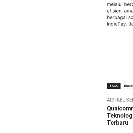
melalui be
efisien, am
berbagai so
IndiePay. (I
TAGS
Block
ARTIKEL S
Qualcomm
Teknolog
Terbaru