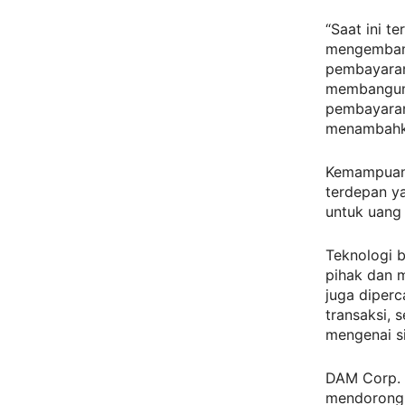
“Saat ini t
mengembang
pembayaran 
membangun 
pembayaran
menambahk
Kemampuan 
terdepan y
untuk uang 
Teknologi b
pihak dan m
juga diper
transaksi, 
mengenai s
DAM Corp. s
mendorong 