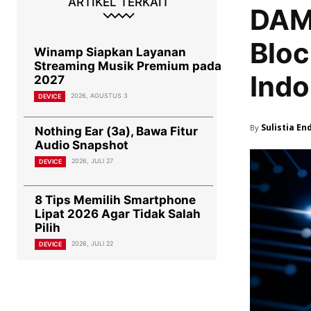
ARTIKEL TERKAIT
DAM 
Bloc
Winamp Siapkan Layanan
Streaming Musik Premium pada
Indo
2027
2026, AGUSTUS 3
DEVICE
Sulistia En
By
Nothing Ear (3a), Bawa Fitur
Audio Snapshot
2026, JULI 27
DEVICE
8 Tips Memilih Smartphone
Lipat 2026 Agar Tidak Salah
Pilih
2026, JULI 22
DEVICE