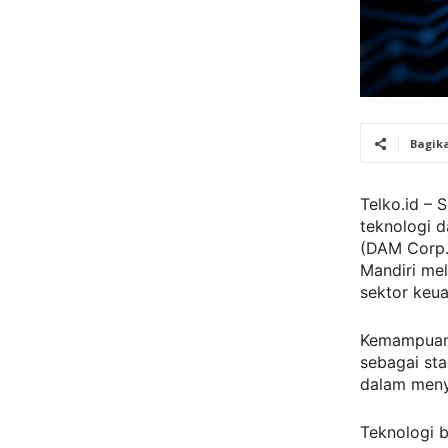
Bagik
Telko.id –
teknologi d
(DAM Corp.
Mandiri mel
sektor keu
Kemampuan 
sebagai st
dalam meny
Teknologi b