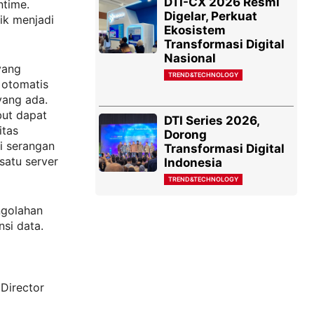
DTI-CX 2026 Resmi
ntime.
Digelar, Perkuat
ik menjadi
Ekosistem
Transformasi Digital
Nasional
yang
TREND&TECHNOLOGY
 otomatis
yang ada.
but dapat
DTI Series 2026,
itas
Dorong
i serangan
Transformasi Digital
satu server
Indonesia
TREND&TECHNOLOGY
ngolahan
nsi data.
 Director