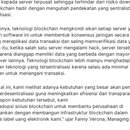
kepada server terpusat sehingga terhindar dari risiko dow
ckchain hadir dengan mengubah pendekatan yang sentralist
isasi.
pnya, teknologi blockchain mengkondi sikan setiap server 
n software ini untuk membentuk konsensus jaringan secara
g mereplikasi data transaksi dan saling memverifikasi data 
 itu, ketika salah satu server mengalami hack, server terse
karena dianggap memiliki data yang berbeda dengan mayor
rver lainnya. Teknologi blockchain lebih mampu menghadap
n teknologi yang tersentralisasi karena selalu ada minimal 
an untuk menangani transaksi.
ital ini, kami melihat adanya kebutuhan yang besar akan pe
erdesentralisasi guna meningkatkan efisiensi dan transpara
spon kebutuhan tersebut, kami
adopsi solusi blockchain untuk membantu perusahaan di
bankan dengan membangun infrastruktur blockchain dalam
e label uang elektronik kami.” ujar Fanny Verona, Managing