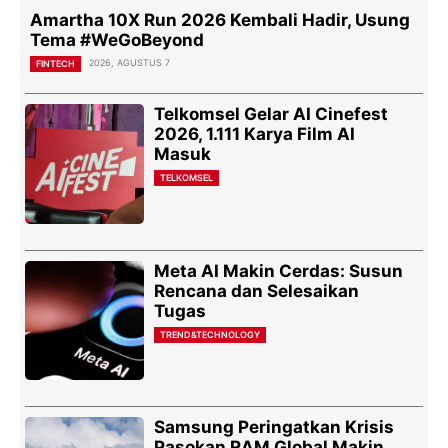
Amartha 10X Run 2026 Kembali Hadir, Usung
Tema #WeGoBeyond
2026, AGUSTUS 7
FINTECH
Telkomsel Gelar AI Cinefest
2026, 1.111 Karya Film AI
Masuk
TELKOMSEL
Meta AI Makin Cerdas: Susun
Rencana dan Selesaikan
Tugas
TREND&TECHNOLOGY
Samsung Peringatkan Krisis
Pasokan RAM Global Makin