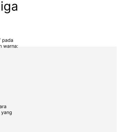
iga
7 pada
n warna:
ara
 yang