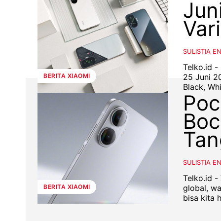
Jun
Var
SULISTIA E
Telko.id 
25 Juni 2
BERITA XIAOMI
Black, Whit
Poc
Boc
Tan
SULISTIA E
Telko.id 
global, w
BERITA XIAOMI
bisa kita 