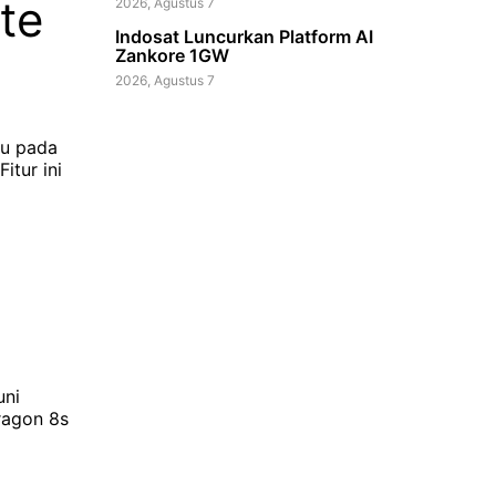
te
2026, Agustus 7
Indosat Luncurkan Platform AI
Zankore 1GW
2026, Agustus 7
ru pada
i
uni
ragon 8s