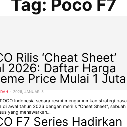
Tag:
Poco F7
O Rilis ‘Cheat Sheet’
l 2026: Daftar Harga
reme Price Mulai 1 Jut
NDAH
-
2026, JANUARI 8
- POCO Indonesia secara resmi mengumumkan strategi pasa
a di awal tahun 2026 dengan merilis "Cheat Sheet", sebuah 
sus yang menawarkan...
O F7 Series Hadirkan