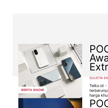
POC
Awa
Ext
SULISTIA E
Telko.id 
terbaruny
BERITA XIAOMI
harga khu
POC