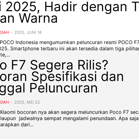
i 2025, Hadir dengan T
ian Warna
NDAH
-
2025, JUNI 18
- POCO Indonesia mengumumkan peluncuran resmi POCO F
025. Smartphone terbaru ini akan tersedia dalam tiga piliha
e,...
o F7 Segera Rilis?
oran Spesifikasi dan
ggal Peluncuran
NDAH
-
2025, MEI 22
- Xiaomi bocoran nya akan segera meluncurkan Poco F7 sec
alaupun jadwalnya sempat mengalami penundaan. Apa saja
harapkan dari...