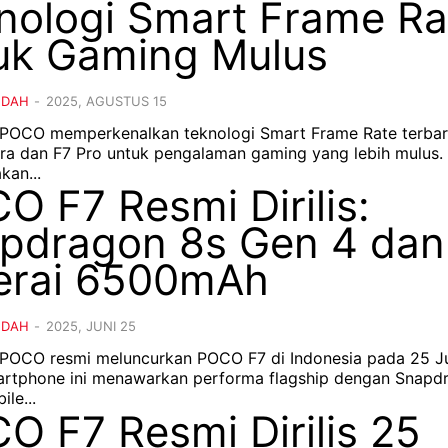
nologi Smart Frame Ra
uk Gaming Mulus
NDAH
-
2025, AGUSTUS 15
- POCO memperkenalkan teknologi Smart Frame Rate terba
ra dan F7 Pro untuk pengalaman gaming yang lebih mulus. Fitur in
an...
O F7 Resmi Dirilis:
pdragon 8s Gen 4 dan
erai 6500mAh
NDAH
-
2025, JUNI 25
- POCO resmi meluncurkan POCO F7 di Indonesia pada 25 J
rtphone ini menawarkan performa flagship dengan Snapd
le...
O F7 Resmi Dirilis 25