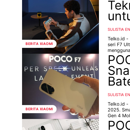
Tek
unt
SULISTIA E
Telko.id 
seri F7 Ult
BERITA XIAOMI
menggunak
POC
Sna
Bat
SULISTIA E
Telko.id 
2025. Sma
BERITA XIAOMI
Gen 4 Mobi
POC