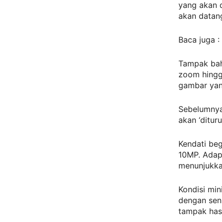
yang akan d
akan datan
Baca juga :
Tampak bah
zoom hingga
gambar yan
Sebelumnya
akan ‘ditur
Kendati beg
10MP. Adap
menunjukka
Kondisi mi
dengan sens
tampak has