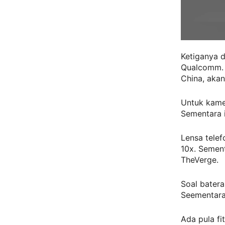
Ketiganya 
Qualcomm. 
China, aka
Untuk kame
Sementara 
Lensa tele
10x. Sement
TheVerge.
Soal batera
Seementara
Ada pula fi