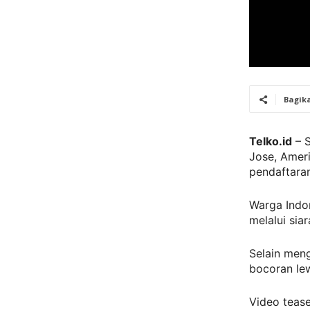
Bagik
Telko.id
– S
Jose, Amer
pendaftaran
Warga Indo
melalui sia
Selain men
bocoran lew
Video teas