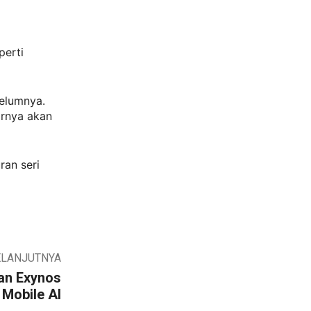
perti
belumnya.
arnya akan
ran seri
ELANJUTNYA
an Exynos
 Mobile AI