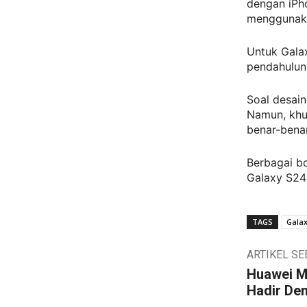
dengan iPh
menggunaka
Untuk Galax
pendahulun
Soal desain
Namun, khu
benar-benar
Berbagai bo
Galaxy S24 
TAGS
Galax
ARTIKEL S
Huawei M
Hadir De