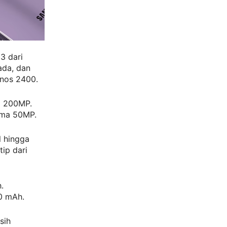
3 dari
ada, dan
ynos 2400.
a 200MP.
ama 50MP.
l hingga
ip dari
.
0 mAh.
sih