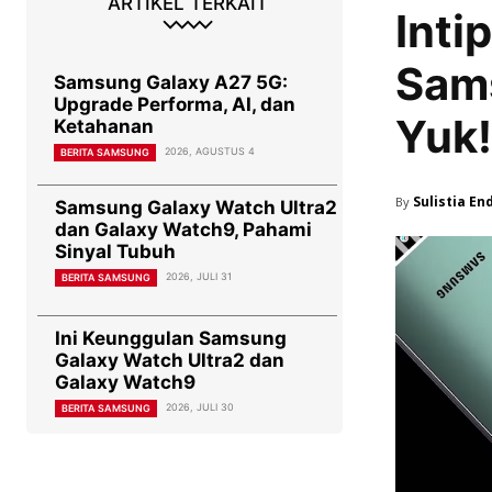
ARTIKEL TERKAIT
Inti
Sams
Samsung Galaxy A27 5G:
Upgrade Performa, AI, dan
Yuk!
Ketahanan
2026, AGUSTUS 4
BERITA SAMSUNG
Sulistia En
By
Samsung Galaxy Watch Ultra2
dan Galaxy Watch9, Pahami
Sinyal Tubuh
2026, JULI 31
BERITA SAMSUNG
Ini Keunggulan Samsung
Galaxy Watch Ultra2 dan
Galaxy Watch9
2026, JULI 30
BERITA SAMSUNG