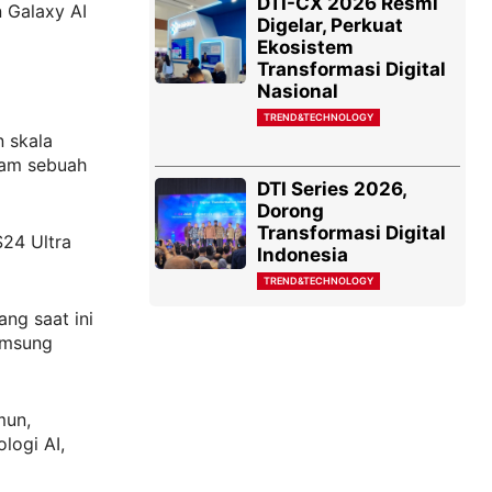
DTI-CX 2026 Resmi
 Galaxy AI
Digelar, Perkuat
Ekosistem
Transformasi Digital
Nasional
TREND&TECHNOLOGY
 skala
lam sebuah
DTI Series 2026,
Dorong
Transformasi Digital
24 Ultra
Indonesia
TREND&TECHNOLOGY
ng saat ini
amsung
mun,
logi AI,