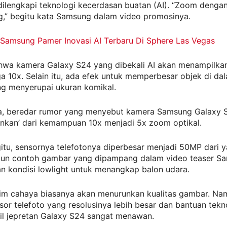
ilengkapi teknologi kecerdasan buatan (AI). “Zoom dengan
g,” begitu kata Samsung dalam video promosinya.
Samsung Pamer Inovasi AI Terbaru Di Sphere Las Vegas
wa kamera Galaxy S24 yang dibekali AI akan menampilkan
 10x. Selain itu, ada efek untuk memperbesar objek di da
g menyerupai ukuran komikal.
, beredar rumor yang menyebut kamera Samsung Galaxy S
unkan’ dari kemampuan 10x menjadi 5x zoom optikal.
itu, sensornya telefotonya diperbesar menjadi 50MP dari ya
un contoh gambar yang dipampang dalam video teaser S
n kondisi lowlight untuk menangkap balon udara.
nim cahaya biasanya akan menurunkan kualitas gambar. Na
or telefoto yang resolusinya lebih besar dan bantuan tekno
il jepretan Galaxy S24 sangat menawan.