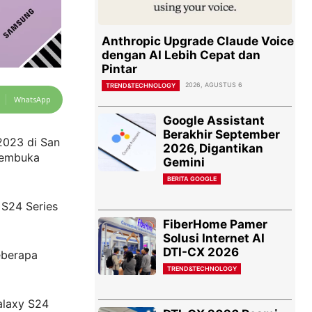
Anthropic Upgrade Claude Voice
dengan AI Lebih Cepat dan
Pintar
2026, AGUSTUS 6
TREND&TECHNOLOGY
WhatsApp
Google Assistant
Berakhir September
2023 di San
2026, Digantikan
membuka
Gemini
BERITA GOOGLE
 S24 Series
FiberHome Pamer
Solusi Internet AI
DTI-CX 2026
eberapa
TREND&TECHNOLOGY
alaxy S24