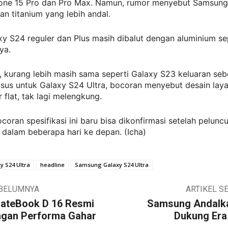
one 15 Pro dan Pro Max. Namun, rumor menyebut Samsung
n titanium yang lebih andal.
y S24 reguler dan Plus masih dibalut dengan aluminium se
ya.
, kurang lebih masih sama seperti Galaxy S23 keluaran se
sus untuk Galaxy S24 Ultra, bocoran menyebut desain lay
 flat, tak lagi melengkung.
coran spesifikasi ini baru bisa dikonfirmasi setelah peluncu
dalam beberapa hari ke depan. (Icha)
y S24 Ultra
headline
Samsung Galaxy S24 Ultra
EBELUMNYA
ARTIKEL S
ateBook D 16 Resmi
Samsung Andalk
ngan Performa Gahar
Dukung Era