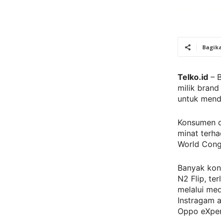
Bagik
Telko.id
– B
milik brand
untuk mend
Konsumen d
minat terha
World Cong
Banyak kon
N2 Flip, te
melalui me
Instragam a
Oppo eXper