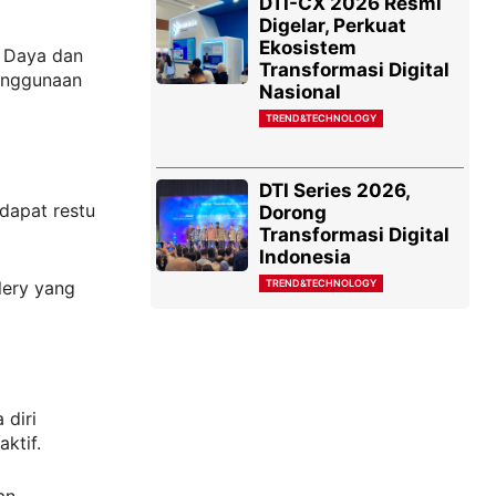
DTI-CX 2026 Resmi
Digelar, Perkuat
Ekosistem
r Daya dan
Transformasi Digital
Penggunaan
Nasional
TREND&TECHNOLOGY
DTI Series 2026,
dapat restu
Dorong
Transformasi Digital
Indonesia
TREND&TECHNOLOGY
llery yang
 diri
ktif.