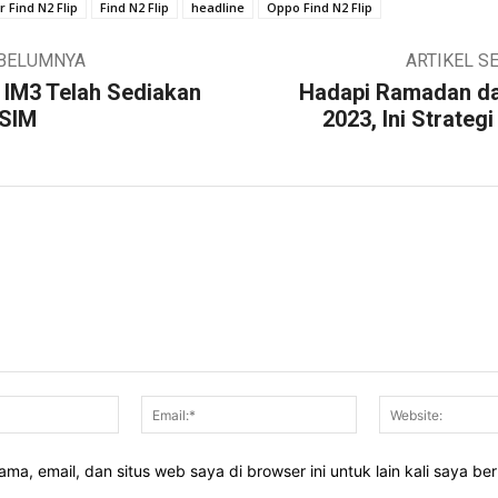
r Find N2 Flip
Find N2 Flip
headline
Oppo Find N2 Flip
EBELUMNYA
ARTIKEL S
i IM3 Telah Sediakan
Hadapi Ramadan da
eSIM
2023, Ini Strateg
Nama:*
Email:*
ma, email, dan situs web saya di browser ini untuk lain kali saya be