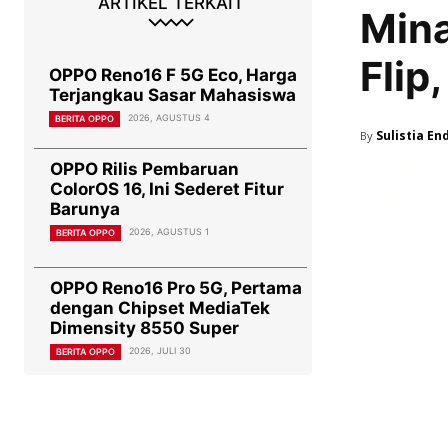
ARTIKEL TERKAIT
Mina
Flip
OPPO Reno16 F 5G Eco, Harga
Terjangkau Sasar Mahasiswa
2026, AGUSTUS 4
BERITA OPPO
Sulistia En
By
OPPO Rilis Pembaruan
ColorOS 16, Ini Sederet Fitur
Barunya
2026, AGUSTUS 1
BERITA OPPO
OPPO Reno16 Pro 5G, Pertama
dengan Chipset MediaTek
Dimensity 8550 Super
2026, JULI 30
BERITA OPPO