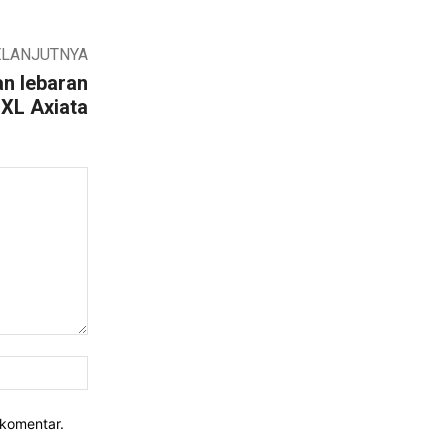
ELANJUTNYA
n lebaran
i XL Axiata
Website:
rkomentar.