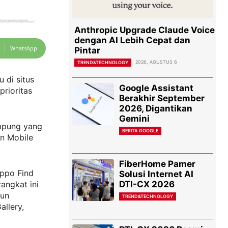
Anthropic Upgrade Claude Voice
dengan AI Lebih Cepat dan
WhatsApp
Pintar
2026, AGUSTUS 6
TREND&TECHNOLOGY
 di situs
Google Assistant
prioritas
Berakhir September
2026, Digantikan
Gemini
ampung yang
BERITA GOOGLE
an Mobile
FiberHome Pamer
ppo Find
Solusi Internet AI
DTI-CX 2026
angkat ini
pun
TREND&TECHNOLOGY
llery,