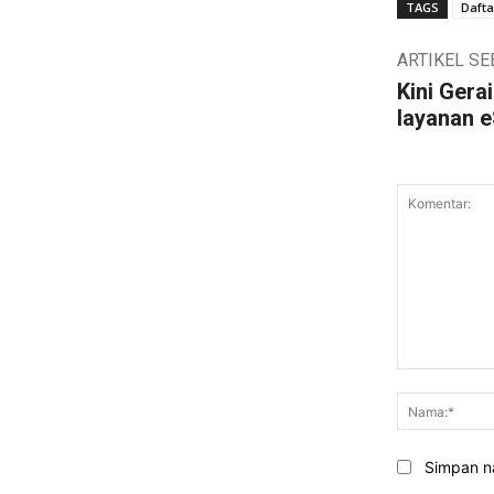
TAGS
Dafta
ARTIKEL S
Kini Gera
layanan 
Komentar:
Simpan na