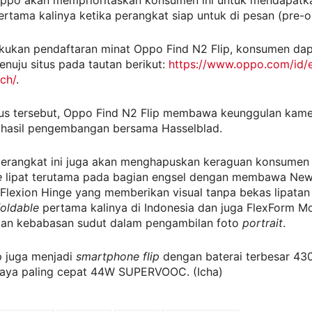
Oppo akan memprioritaskan konsumen ini untuk mendapatk
ertama kalinya ketika perangkat siap untuk di pesan (pre-o
kukan pendaftaran minat Oppo Find N2 Flip, konsumen da
nuju situs pada tautan berikut:
https://www.oppo.com/id/e
nch/
.
tus tersebut, Oppo Find N2 Flip membawa keunggulan kam
hasil pengembangan bersama Hasselblad.
perangkat ini juga akan menghapuskan keraguan konsumen
e
lipat terutama pada bagian engsel dengan membawa Ne
Flexion Hinge yang memberikan visual tanpa bekas lipatan
foldable
pertama kalinya di Indonesia dan juga FlexForm M
an kebabasan sudut dalam pengambilan foto
portrait
.
p juga menjadi
smartphone flip
dengan baterai terbesar 4
daya paling cepat 44W SUPERVOOC. (Icha)