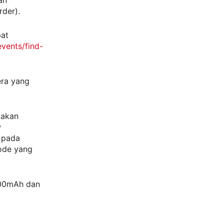
an
rder).
pat
vents/find-
era yang
 akan
w
 pada
ode yang
300mAh dan