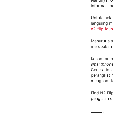
Nantinya, 
informasi p
Untuk mela
langsung me
n2-flip-lau
Menurut si
merupakan 
Kehadiran 
smartphon
Generation 
perangkat
menghadirk
Find N2 Fli
pengisian 