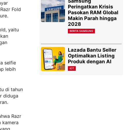
Samsung
ayar
Peringatkan Krisis
Razr Fold
Pasokan RAM Global
ure.
Makin Parah hingga
2028
ld, yaitu
BERITA SAMSUNG
akan
gan
Lazada Bantu Seller
Optimalkan Listing
Produk dengan AI
 selfie
p lebih
IOT
tu di tahun
or diduga
ran.
ahwa Razr
em kamera
 yang