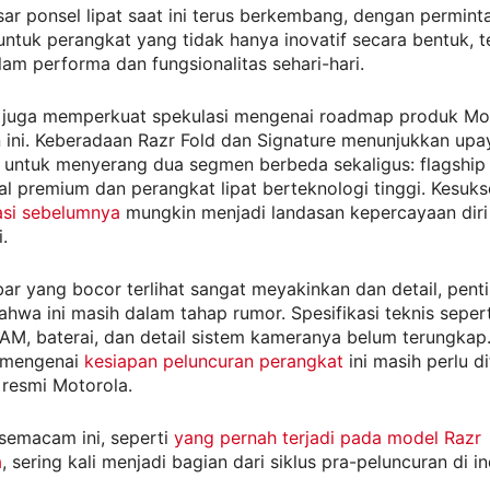
ar ponsel lipat saat ini terus berkembang, dengan permint
ntuk perangkat yang tidak hanya inovatif secara bentuk, t
am performa dan fungsionalitas sehari-hari.
i juga memperkuat spekulasi mengenai roadmap produk Mo
 ini. Keberadaan Razr Fold dan Signature menunjukkan upa
 untuk menyerang dua segmen berbeda sekaligus: flagship
l premium dan perangkat lipat berteknologi tinggi. Kesuk
asi sebelumnya
mungkin menjadi landasan kepercayaan diri
.
r yang bocor terlihat sangat meyakinkan dan detail, pent
hwa ini masih dalam tahap rumor. Spesifikasi teknis sepert
AM, baterai, dan detail sistem kameranya belum terungkap.
t mengenai
kesiapan peluncuran perangkat
ini masih perlu d
 resmi Motorola.
semacam ini, seperti
yang pernah terjadi pada model Razr
a
, sering kali menjadi bagian dari siklus pra-peluncuran di in