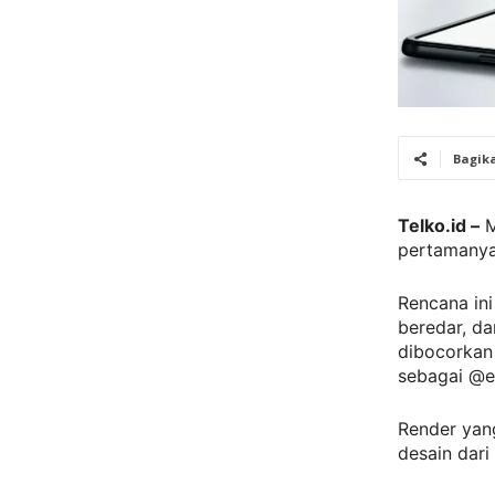
Bagik
Telko.id –
M
pertamanya
Rencana ini
beredar, da
dibocorkan
sebagai @e
Render yan
desain dari