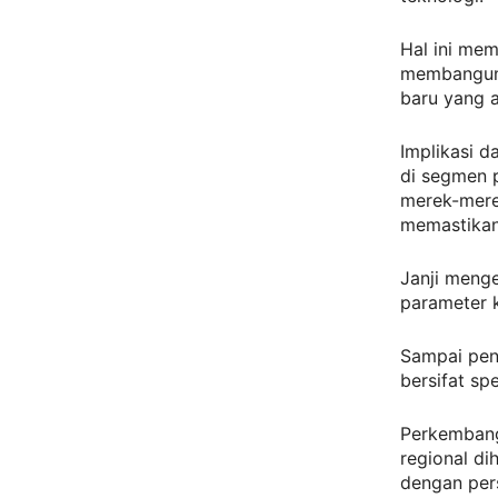
Hal ini me
membangun a
baru yang 
Implikasi d
di segmen p
merek-merek
memastikan
Janji meng
parameter k
Sampai pen
bersifat sp
Perkembanga
regional d
dengan per