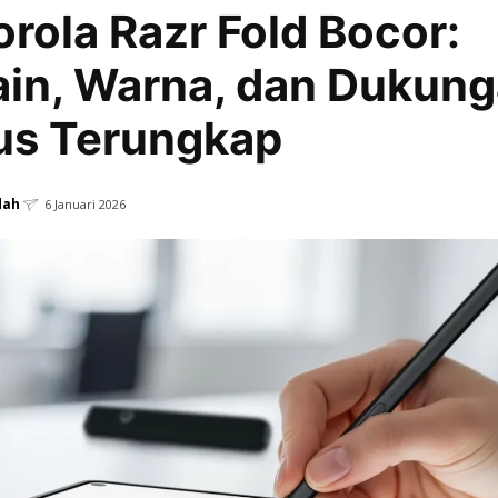
rola Razr Fold Bocor:
in, Warna, dan Dukun
us Terungkap
dah
6 Januari 2026