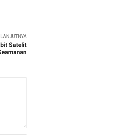
ELANJUTNYA
it Satelit
Keamanan