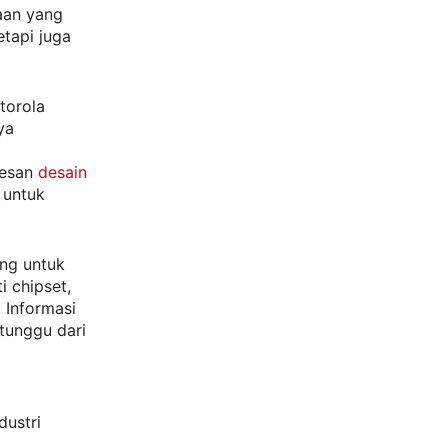
aan yang
etapi juga
torola
ya
sesan
desain
 untuk
ing untuk
i chipset,
 Informasi
itunggu dari
dustri