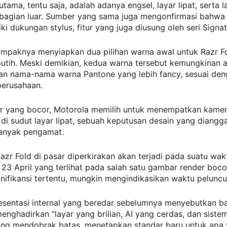
tama, tentu saja, adalah adanya engsel, layar lipat, serta l
 bagian luar. Sumber yang sama juga mengonfirmasi bahwa 
ki dukungan stylus, fitur yang juga diusung oleh seri Signat
ampaknya menyiapkan dua pilihan warna awal untuk Razr Fo
putih. Meski demikian, kedua warna tersebut kemungkinan 
n nama-nama warna Pantone yang lebih fancy, sesuai den
perusahaan.
r yang bocor, Motorola memilih untuk menempatkan kamera
di sudut layar lipat, sebuah keputusan desain yang diangga
banyak pengamat.
azr Fold di pasar diperkirakan akan terjadi pada suatu wak
l 23 April yang terlihat pada salah satu gambar render boc
gnifikansi tertentu, mungkin mengindikasikan waktu peluncu
esentasi internal yang beredar sebelumnya menyebutkan b
enghadirkan “layar yang brilian, AI yang cerdas, dan sist
ang mendobrak batas, menetapkan standar baru untuk apa