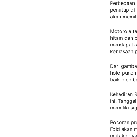
Perbedaan u
penutup di
akan memili
Motorola t
hitam dan 
mendapatka
kebiasaan 
Dari gamba
hole-punch 
baik oleh 
Kehadiran R
ini. Tangga
memiliki si
Bocoran pr
Fold akan m
mutakhir y