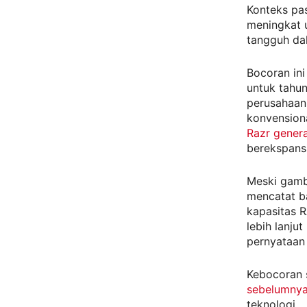
Konteks pas
meningkat u
tangguh dal
Bocoran in
untuk tahun
perusahaan
konvensiona
Razr gener
berekspansi
Meski gamba
mencatat ba
kapasitas R
lebih lanju
pernyataan
Kebocoran 
sebelumny
teknologi.