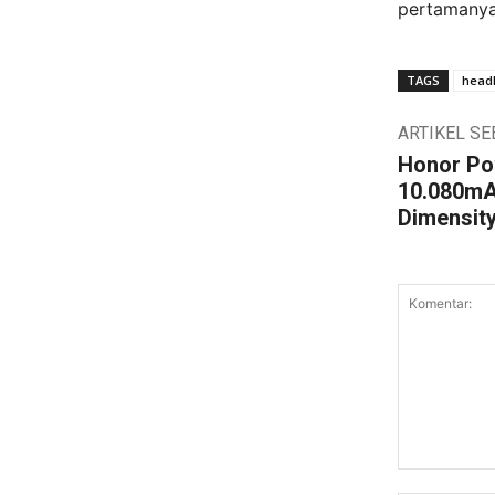
pertamanya 
TAGS
headl
ARTIKEL S
Honor Po
10.080mA
Dimensity
Komentar: