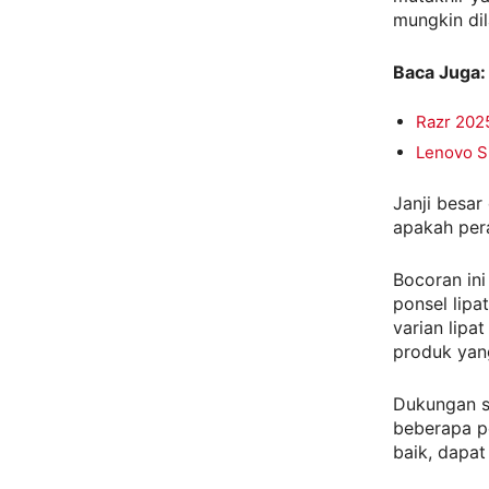
mungkin dil
Baca Juga:
Razr 2025
Lenovo Si
Janji besar
apakah per
Bocoran in
ponsel lipa
varian lipa
produk yang
Dukungan s
beberapa pe
baik, dapat