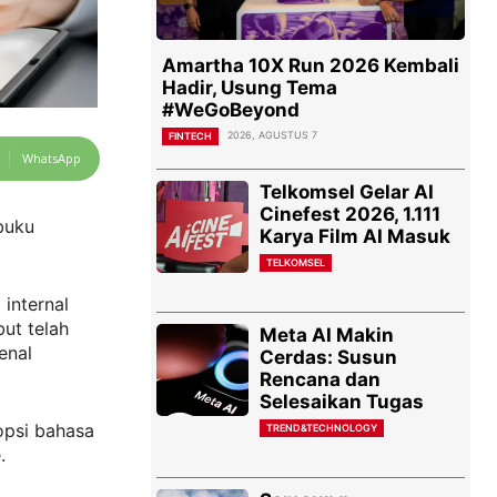
Amartha 10X Run 2026 Kembali
Hadir, Usung Tema
#WeGoBeyond
2026, AGUSTUS 7
FINTECH
WhatsApp
Telkomsel Gelar AI
Cinefest 2026, 1.111
buku
Karya Film AI Masuk
TELKOMSEL
internal
but telah
Meta AI Makin
enal
Cerdas: Susun
Rencana dan
Selesaikan Tugas
opsi bahasa
TREND&TECHNOLOGY
.