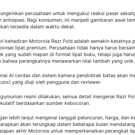
mungkinkan perusahaan untuk mengukur reaksi pasar sekali
ntisipasi. Bagi konsumen, ini menjadi gambaran awal tent
akan tersedia dalam waktu dekat.
ari kehadiran Motorola Razr Fold adalah semakin ketatnya 
onsel lipat premium. Perusahaan tidak hanya harus bersai
 yang sudah mapan di format lipat buku, tetapi juga haru
 bahwa perangkatnya menawarkan nilai tambah yang unik.
enai AI cerdas dan sistem kamera pendobrak batas akan me
unci yang diuji oleh pengguna dan reviewer.
gumuman resmi dilakukan, semua detail mengenai Razr Fol
ekulatif berdasarkan sumber kebocoran.
n lebih lanjut mengenai tanggal peluncuran, harga, dan k
iharapkan akan terungkap dalam beberapa bulan mendatang,
siapan akhir Motorola untuk memperkenalkan perangkat li