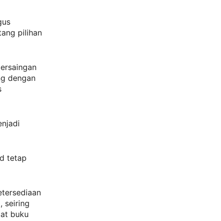
gus
ang pilihan
persaingan
ng dengan
s
njadi
d tetap
etersediaan
 seiring
pat buku