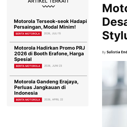
ARTIKEL TERKAIT
Moto
Desa
Motorola Terseok-seok Hadapi
Persaingan, Modal Minim!
Styl
2026, JULI 15
BERITA MOTOROLA
Motorola Hadirkan Promo PRJ
Sulistia En
By
2026 di Booth Erafone, Harga
Spesial
2026, JUNI 23
BERITA MOTOROLA
Motorola Gandeng Erajaya,
Perluas Jangkauan di
Indonesia
2026, APRIL 22
BERITA MOTOROLA