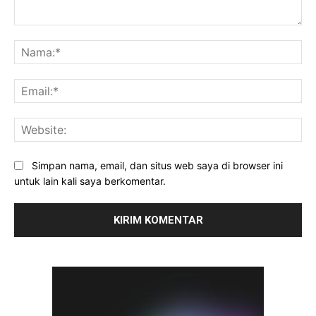
Komentar:
Na
Ema
Web
Simpan nama, email, dan situs web saya di browser ini
untuk lain kali saya berkomentar.