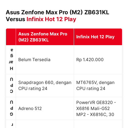
Asus Zenfone Max Pro (M2) ZB631KL
Versus
Infinix Hot 12 Play
Asus Zenfone Max Pro
Infinix Hot 12 Play
(M2) ZB631KL
a
g
Belum Tersedia
Rp 1.420.000
ar
H
U
Snapdragon 660, dengan
MT6765V, dengan
P
CPU rating 24
CPU rating 24
C
U
PowerVR GE8320 -
P
Adreno 512
X6816 Mali-G52
G
MP2 - X6816C, 30
r