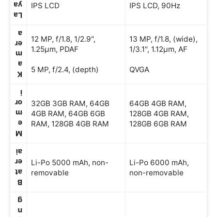
ya
IPS LCD
IPS LCD, 90Hz
La
a
12 MP, f/1.8, 1/2.9",
13 MP, f/1.8, (wide),
er
1.25μm, PDAF
1/3.1", 1.12µm, AF
m
a
5 MP, f/2.4, (depth)
QVGA
K
i
or
32GB 3GB RAM, 64GB
64GB 4GB RAM,
m
4GB RAM, 64GB 6GB
128GB 4GB RAM,
e
RAM, 128GB 4GB RAM
128GB 6GB RAM
M
ai
er
Li-Po 5000 mAh, non-
Li-Po 6000 mAh,
at
removable
non-removable
B
g
n