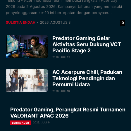
Telko.id - Acer Indonesia resmi membuka rangkaian Acer Day
2026 pada 2 Agustus 2026. Kampanye tahunan yang memasuki
penyelenggaraan ke-10 ini bertepatan dengan perayaan...
SULISTIA ENDAH
-
2026, AGUSTUS 3
0
Predator Gaming Gelar
Aktivitas Seru Dukung VCT
Pacific Stage 2
2026, JULI 23
AC Acerpure Chill, Padukan
Teknologi Pendingin dan
Pemurni Udara
2026, JULI 16
Predator Gaming, Perangkat Resmi Turnamen
VALORANT APAC 2026
2026, JULI 14
BERITA ACER