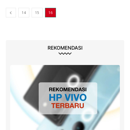
14
15
16
REKOMENDASI