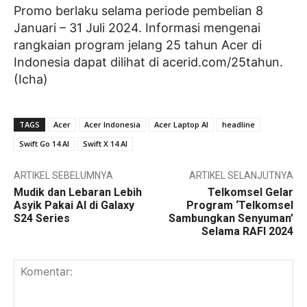
Promo berlaku selama periode pembelian 8
Januari – 31 Juli 2024. Informasi mengenai
rangkaian program jelang 25 tahun Acer di
Indonesia dapat dilihat di acerid.com/25tahun.
(Icha)
TAGS
Acer
Acer Indonesia
Acer Laptop AI
headline
Swift Go 14 AI
Swift X 14 AI
ARTIKEL SEBELUMNYA
ARTIKEL SELANJUTNYA
Mudik dan Lebaran Lebih
Telkomsel Gelar
Asyik Pakai AI di Galaxy
Program ‘Telkomsel
S24 Series
Sambungkan Senyuman’
Selama RAFI 2024