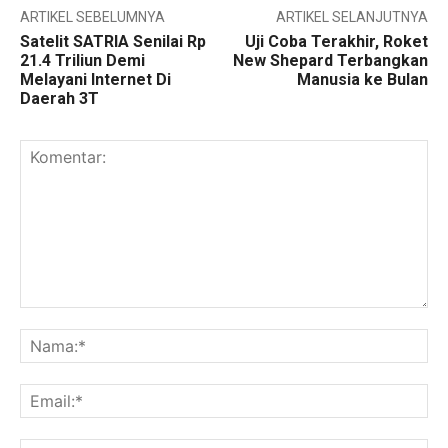
ARTIKEL SEBELUMNYA
ARTIKEL SELANJUTNYA
Satelit SATRIA Senilai Rp
Uji Coba Terakhir, Roket
21.4 Triliun Demi
New Shepard Terbangkan
Melayani Internet Di
Manusia ke Bulan
Daerah 3T
Komentar:
Na
Ema