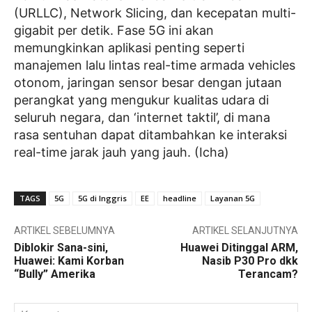
(URLLC), Network Slicing, dan kecepatan multi-
gigabit per detik. Fase 5G ini akan
memungkinkan aplikasi penting seperti
manajemen lalu lintas real-time armada vehicles
otonom, jaringan sensor besar dengan jutaan
perangkat yang mengukur kualitas udara di
seluruh negara, dan ‘internet taktil’, di mana
rasa sentuhan dapat ditambahkan ke interaksi
real-time jarak jauh yang jauh. (Icha)
TAGS
5G
5G di Inggris
EE
headline
Layanan 5G
ARTIKEL SEBELUMNYA
ARTIKEL SELANJUTNYA
Diblokir Sana-sini,
Huawei Ditinggal ARM,
Huawei: Kami Korban
Nasib P30 Pro dkk
“Bully” Amerika
Terancam?