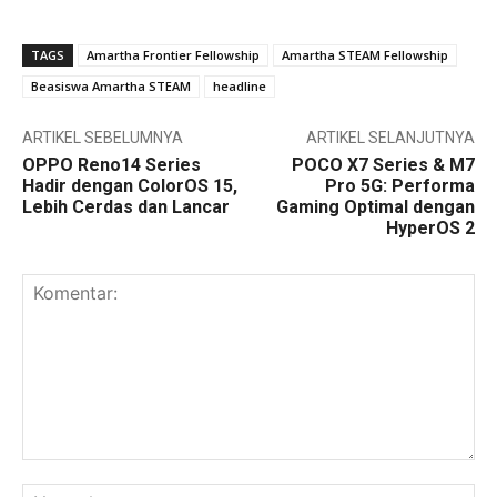
TAGS
Amartha Frontier Fellowship
Amartha STEAM Fellowship
Beasiswa Amartha STEAM
headline
ARTIKEL SEBELUMNYA
ARTIKEL SELANJUTNYA
OPPO Reno14 Series
POCO X7 Series & M7
Hadir dengan ColorOS 15,
Pro 5G: Performa
Lebih Cerdas dan Lancar
Gaming Optimal dengan
HyperOS 2
Komentar:
Na