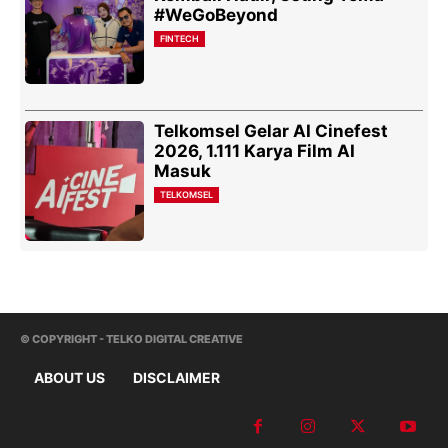
#WeGoBeyond
FINTECH
Telkomsel Gelar AI Cinefest
2026, 1.111 Karya Film AI
Masuk
TELKOMSEL
© COPYRIGHT - TELKO DIGITAL CREATIVE
ABOUT US
DISCLAIMER