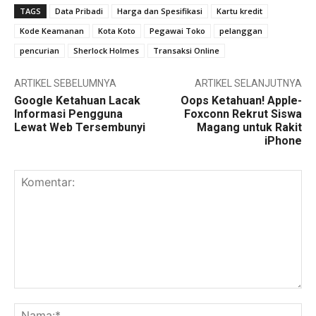
TAGS
Data Pribadi
Harga dan Spesifikasi
Kartu kredit
Kode Keamanan
Kota Koto
Pegawai Toko
pelanggan
pencurian
Sherlock Holmes
Transaksi Online
ARTIKEL SEBELUMNYA
ARTIKEL SELANJUTNYA
Google Ketahuan Lacak
Oops Ketahuan! Apple-
Informasi Pengguna
Foxconn Rekrut Siswa
Lewat Web Tersembunyi
Magang untuk Rakit
iPhone
Komentar:
Na