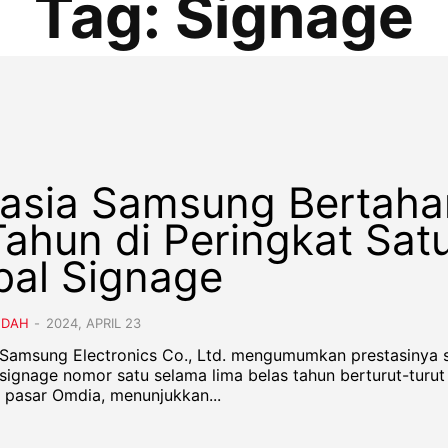
Tag:
Signage
asia Samsung Bertaha
Tahun di Peringkat Sat
bal Signage
NDAH
-
2024, APRIL 23
- Samsung Electronics Co., Ltd. mengumumkan prestasinya 
signage nomor satu selama lima belas tahun berturut-turut
t pasar Omdia, menunjukkan...