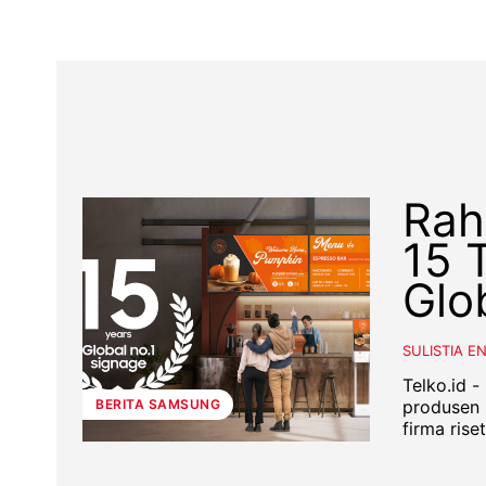
Rah
15 
Glo
SULISTIA E
Telko.id 
produsen 
BERITA SAMSUNG
firma rise