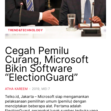
TREND&TECHNOLOGY
Cegah Pemilu
Curang, Microsoft
Bikin Software
“ElectionGuard”
ATHA KAREEM
-
2019, MEI 7
Telko.id, Jakarta – Microsoft siap mengamankan
pelaksanaan pemilihan umum (pemilu) dengan
menciptakan beberapa alat. Pertama adalah
ElectionGuard, perangkat lunak sumber terbuka yang