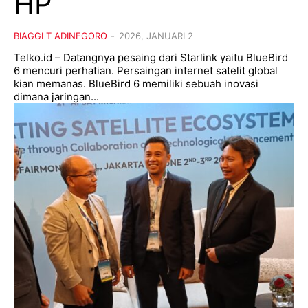
HP
BIAGGI T ADINEGORO
-
2026, JANUARI 2
Telko.id – Datangnya pesaing dari Starlink yaitu BlueBird
6 mencuri perhatian. Persaingan internet satelit global
kian memanas. BlueBird 6 memiliki sebuah inovasi
dimana jaringan...