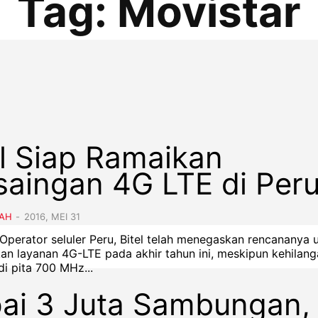
Tag:
Movistar
el Siap Ramaikan
saingan 4G LTE di Per
AH
-
2016, MEI 31
 Operator seluler Peru, Bitel telah menegaskan rencananya 
an layanan 4G-LTE pada akhir tahun ini, meskipun kehilan
di pita 700 MHz...
ai 3 Juta Sambungan,