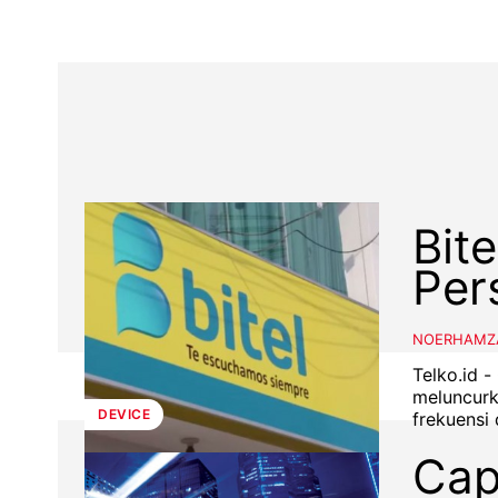
Bit
Per
NOERHAMZ
Telko.id -
meluncurk
DEVICE
frekuensi 
Cap