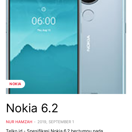
NOKIA
Nokia 6.2
NUR HAMZAH
-
2019, SEPTEMBER 1
Telko.id - Spesifikasi Nokia 6.2 bertumpu pada