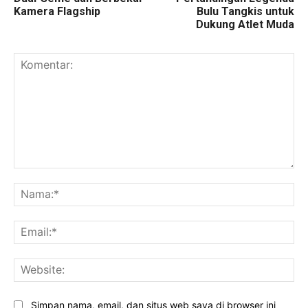
Kamera Flagship
Bulu Tangkis untuk
Dukung Atlet Muda
Komentar:
Na
Ema
Web
Simpan nama, email, dan situs web saya di browser ini