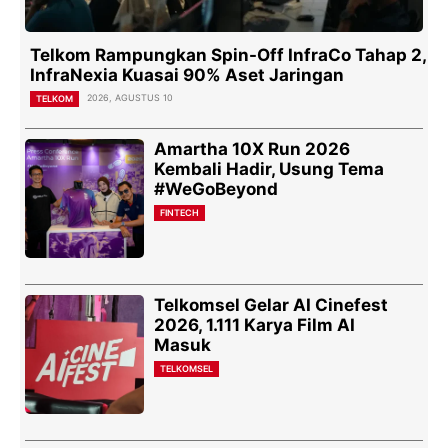
Telkom Rampungkan Spin-Off InfraCo Tahap 2,
InfraNexia Kuasai 90% Aset Jaringan
2026, AGUSTUS 10
TELKOM
Amartha 10X Run 2026
Kembali Hadir, Usung Tema
#WeGoBeyond
FINTECH
Telkomsel Gelar AI Cinefest
2026, 1.111 Karya Film AI
Masuk
TELKOMSEL