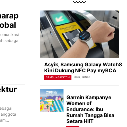
harap
obal
komunikasi
leh sebagai
Asyik, Samsung Galaxy Watch8
Kini Dukung NFC Pay myBCA
2026, JUNI 8
SAMSUNG WATCH
ektur
Garmin Kampanye
Women of
sebagai
Endurance: Ibu
n anggota
Rumah Tangga Bisa
am...
Setara HIIT