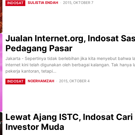
SULISTIA ENDAH
-
2015, OKTOBER 7
INDOSAT
Jualan Internet.org, Indosat Sa
Pedagang Pasar
Jakarta - Sepertinya tidak berlebihan jika kita menyebut bahwa 
internet kini telah digunakan oleh berbagai kalangan. Tak hanya 
pekerja kantoran, tetapi...
NOERHAMZAH
-
2015, OKTOBER 4
INDOSAT
Lewat Ajang ISTC, Indosat Cari
Investor Muda