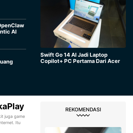
 OpenClaw
ntic AI
Swift Go 14 AI Jadi Laptop
Copilot+ PC Pertama Dari Acer
luang
kaPlay
REKOMENDASI
kit juga game
ternet. Itu