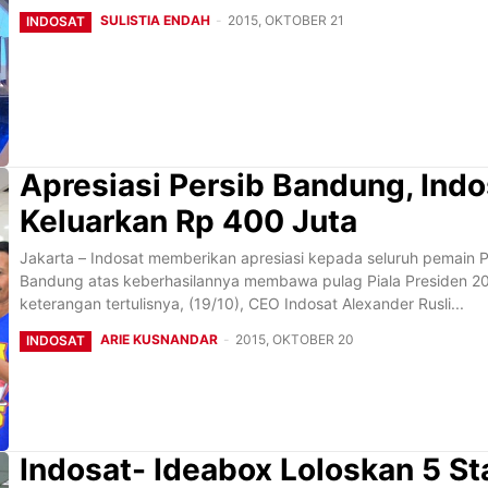
SULISTIA ENDAH
-
2015, OKTOBER 21
INDOSAT
Apresiasi Persib Bandung, Indo
Keluarkan Rp 400 Juta
Jakarta – Indosat memberikan apresiasi kepada seluruh pemain P
Bandung atas keberhasilannya membawa pulag Piala Presiden 2015. D
keterangan tertulisnya, (19/10), CEO Indosat Alexander Rusli...
ARIE KUSNANDAR
-
2015, OKTOBER 20
INDOSAT
Indosat- Ideabox Loloskan 5 St