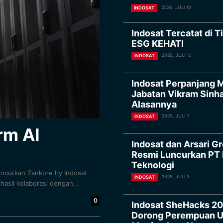
2026, JULI 10
INDOSAT
Indosat Tercatat di T
ESG KEHATI
2026, JULI 10
INDOSAT
Indosat Perpanjang 
Jabatan Vikram Sinha,
Alasannya
2026, JULI 7
INDOSAT
rm AI
Indosat dan Arsari G
Resmi Luncurkan PT I
Teknologi
uncurkan Zankore by Indosat
2026, JULI 3
INDOSAT
hasil kolaborasi dengan...
0
Indosat SheHacks 20
Dorong Perempuan