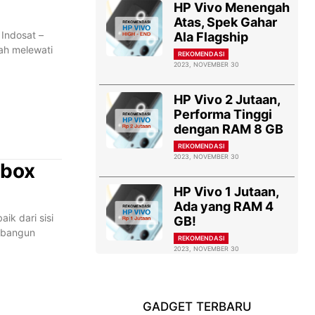
HP Vivo Menengah
Atas, Spek Gahar
 Indosat –
Ala Flagship
lah melewati
REKOMENDASI
2023, NOVEMBER 30
HP Vivo 2 Jutaan,
Performa Tinggi
dengan RAM 8 GB
REKOMENDASI
2023, NOVEMBER 30
abox
HP Vivo 1 Jutaan,
Ada yang RAM 4
k dari sisi
GB!
embangun
REKOMENDASI
2023, NOVEMBER 30
GADGET TERBARU