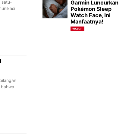
 satu-
Garmin Luncurkan
munikasi
Pokémon Sleep
Watch Face, Ini
Manfaatnya!
WATCH
h
 bilangan
i bahwa