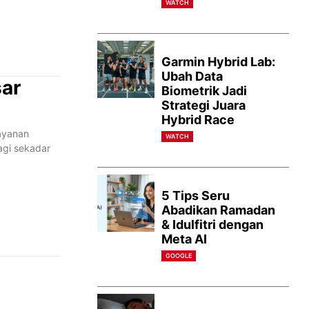
WATCH
Garmin Hybrid Lab:
Ubah Data
sar
Biometrik Jadi
Strategi Juara
Hybrid Race
layanan
WATCH
lagi sekadar
5 Tips Seru
Abadikan Ramadan
& Idulfitri dengan
Meta AI
GOOGLE