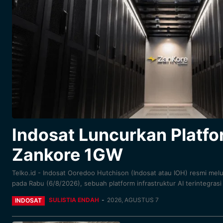
Indosat Luncurkan Platfo
Zankore 1GW
Telko.id - Indosat Ooredoo Hutchison (Indosat atau IOH) resmi mel
pada Rabu (6/8/2026), sebuah platform infrastruktur AI terintegrasi 
SULISTIA ENDAH
-
2026, AGUSTUS 7
INDOSAT