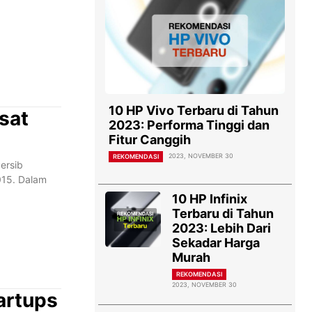
10 HP Vivo Terbaru di Tahun
sat
2023: Performa Tinggi dan
Fitur Canggih
2023, NOVEMBER 30
REKOMENDASI
ersib
alam
10 HP Infinix
Terbaru di Tahun
2023: Lebih Dari
Sekadar Harga
Murah
REKOMENDASI
2023, NOVEMBER 30
artups