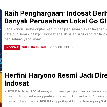
Raih Penghargaan: Indosat Ber
Banyak Perusahaan Lokal Go Gl
Pada kondisi serba digital, kebutuhan perusahaan akan layanan 
data pun semakin tinggi. Indosat adalah salah satu yang dinilai o
perusahaan yang layak...
SULISTIA ENDAH
-
2015, OKTOBER 8
INDOSAT
Herfini Haryono Resmi Jadi Dir
Indosat
RUPSLB Indosat (7/10) menyetujui mengangkat Herfini Haryono 
Direktur di Indosat menggantikan Sarwoto Atmosutarno. Susuna
Direksi Indosat hasil RUPSLB hingga Rapat Umum Pemegang Sah