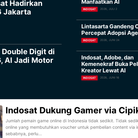
Manfaatkan AI
at Hadirkan
2026, JULI 2
 Jakarta
INDOSAT
Lintasarta Gandeng
Percepat Adopsi Age
2026, JUNI 24
INDOSAT
Double Digit di
Indosat, Adobe, dan
, AI Jadi Motor
Kemenekraf Buka Pe
Kreator Lewat AI
2026, JUNI 16
INDOSAT
Indosat Dukung Gamer via Cipi
Jumlah pemain game online di Indonesia tidak sedikit. Tidak sedi
online yang membutuhkan voucher untuk pembelian content via in
sebabnya, perlu...