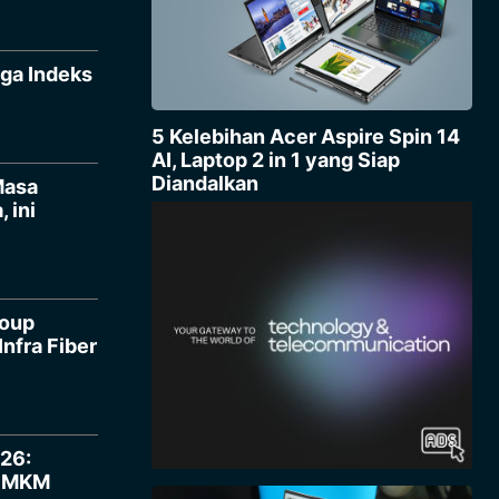
iga Indeks
5 Kelebihan Acer Aspire Spin 14
AI, Laptop 2 in 1 yang Siap
Diandalkan
Masa
 ini
roup
nfra Fiber
26:
 UMKM