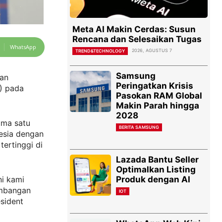
Meta AI Makin Cerdas: Susun
Rencana dan Selesaikan Tugas
WhatsApp
2026, AGUSTUS 7
TREND&TECHNOLOGY
Samsung
kan
Peringatkan Krisis
) pada
Pasokan RAM Global
Makin Parah hingga
2028
ama satu
BERITA SAMSUNG
esia dengan
ertinggi di
Lazada Bantu Seller
Optimalkan Listing
Produk dengan AI
ni kami
embangan
IOT
esident