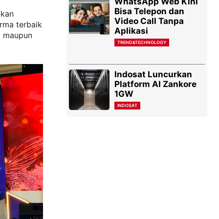
WhatsApp Web Kini
Bisa Telepon dan
dkan
Video Call Tanpa
rma terbaik
Aplikasi
l maupun
TREND&TECHNOLOGY
Indosat Luncurkan
Platform AI Zankore
1GW
INDOSAT