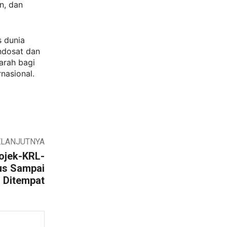
n, dan
 dunia
Indosat dan
arah bagi
nasional.
ELANJUTNYA
Gojek-KRL-
us Sampai
Ditempat