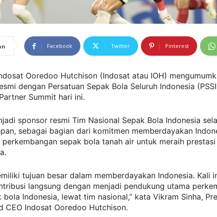
Facebook
Twitter
Pinterest
an
ndosat Ooredoo Hutchison (Indosat atau IOH) mengumum
esmi dengan Persatuan Sepak Bola Seluruh Indonesia (PSSI
Partner Summit hari ini.
jadi sponsor resmi Tim Nasional Sepak Bola Indonesia sel
epan, sebagai bagian dari komitmen memberdayakan Indon
erkembangan sepak bola tanah air untuk meraih prestasi t
a.
miliki tujuan besar dalam memberdayakan Indonesia. Kali i
ontribusi langsung dengan menjadi pendukung utama perk
 bola Indonesia, lewat tim nasional,” kata Vikram Sinha, Pr
nd CEO Indosat Ooredoo Hutchison.