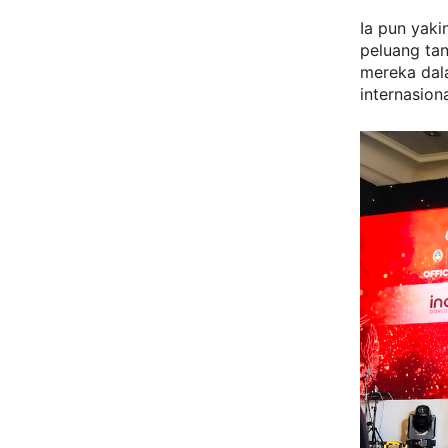
Ia pun yak
peluang ta
mereka dal
internasiona