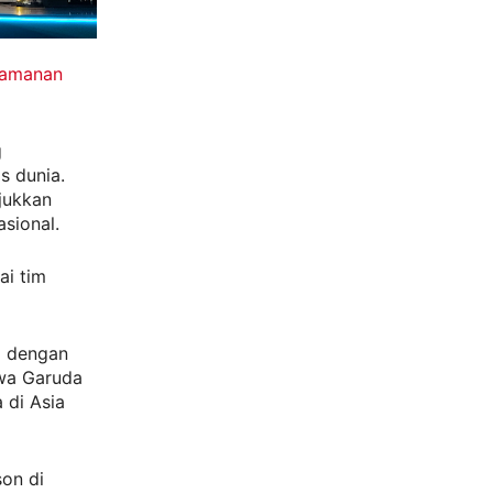
Keamanan
g
s dunia.
jukkan
sional.
ai tim
a dengan
wa Garuda
 di Asia
on di