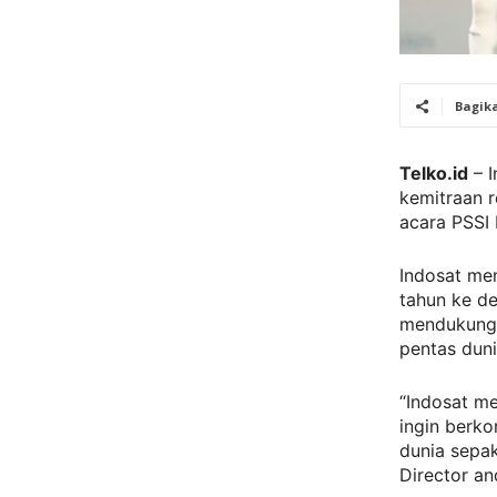
Bagik
Telko.id
– I
kemitraan r
acara PSSI 
Indosat men
tahun ke d
mendukung p
pentas duni
“Indosat me
ingin berk
dunia sepak
Director a