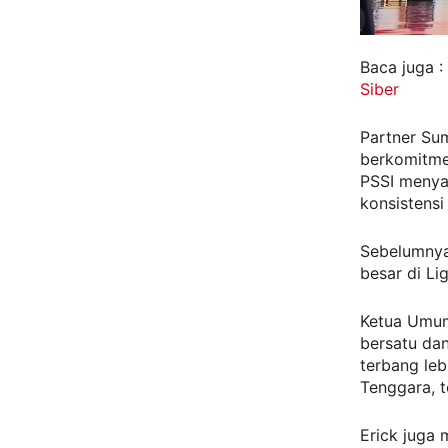
Baca juga :
Siber
Partner Su
berkomitme
PSSI menya
konsistens
Sebelumnya
besar di Li
Ketua Umum
bersatu da
terbang leb
Tenggara, t
Erick juga