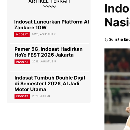
ARTIKEL TERKAIT
Indo
Nasi
Indosat Luncurkan Platform AI
Zankore 1GW
2026, AGUSTUS 7
INDOSAT
Sulistia En
By
Pamer 5G, Indosat Hadirkan
HoYo FEST 2026 Jakarta
2026, AGUSTUS 5
INDOSAT
Indosat Tumbuh Double Digit
di Semester I 2026, AI Jadi
Motor Utama
2026, JULI 28
INDOSAT