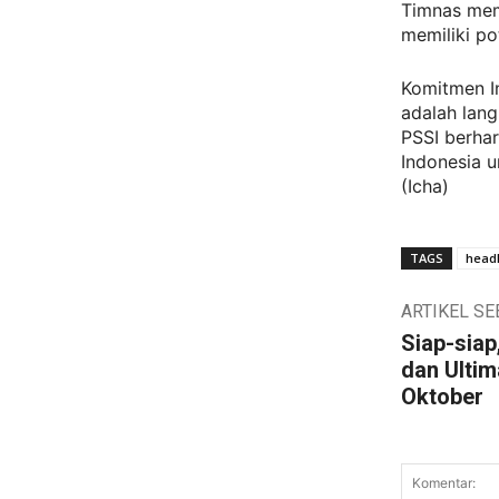
Timnas mem
memiliki po
Komitmen I
adalah lang
PSSI berhar
Indonesia u
(Icha)
TAGS
headl
ARTIKEL S
Siap-siap
dan Ultim
Oktober