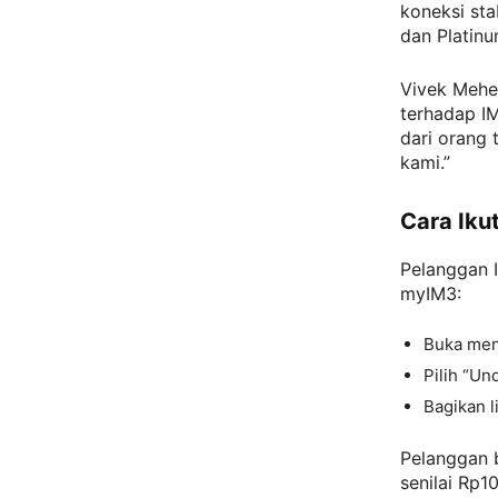
koneksi sta
dan Platinu
Vivek Mehen
terhadap I
dari orang
kami.”
Cara Iku
Pelanggan 
myIM3:
Buka men
Pilih “Un
Bagikan l
Pelanggan 
senilai Rp1