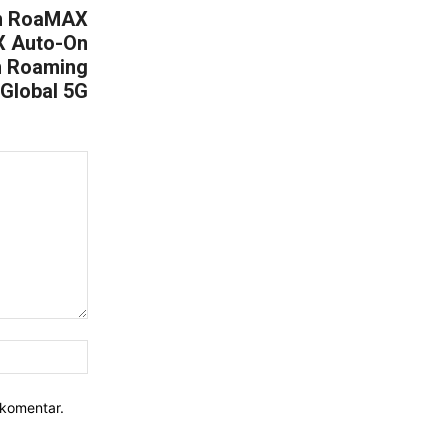
an RoaMAX
X Auto-On
n Roaming
Global 5G
Website:
rkomentar.