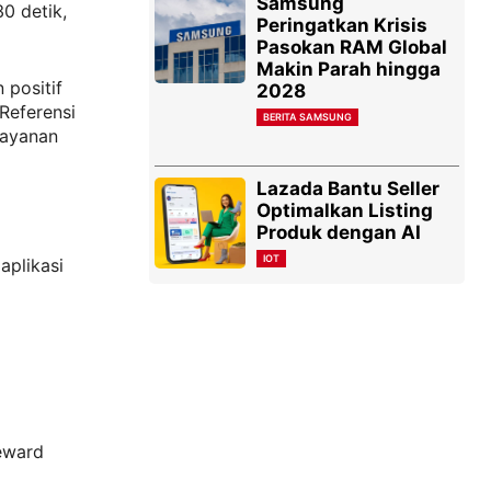
Samsung
0 detik,
Peringatkan Krisis
Pasokan RAM Global
Makin Parah hingga
 positif
2028
Referensi
BERITA SAMSUNG
layanan
Lazada Bantu Seller
Optimalkan Listing
Produk dengan AI
IOT
aplikasi
eward