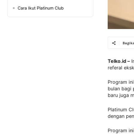
Cara Ikut Platinum Club
Bagik
Telko.id –
I
referal eks
Program in
bulan bagi
baru juga 
Platinum Cl
dengan pen
Program ini