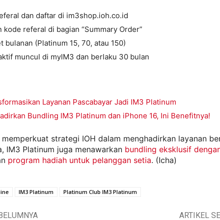
referal dan daftar di im3shop.ioh.co.id
 kode referal di bagian “Summary Order”
et bulanan (Platinum 15, 70, atau 150)
ktif muncul di myIM3 dan berlaku 30 bulan
sformasikan Layanan Pascabayar Jadi IM3 Platinum
adirkan Bundling IM3 Platinum dan iPhone 16, Ini Benefitnya!
 memperkuat strategi IOH dalam menghadirkan layanan berni
, IM3 Platinum juga menawarkan
bundling eksklusif denga
an
program hadiah untuk pelanggan setia
. (Icha)
ine
IM3 Platinum
Platinum Club IM3 Platinum
EBELUMNYA
ARTIKEL S