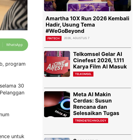
Amartha 10X Run 2026 Kembali
Hadir, Usung Tema
#WeGoBeyond
2026, AGUSTUS 7
FINTECH
WhatsApp
Telkomsel Gelar AI
Cinefest 2026, 1.111
b, program
Karya Film AI Masuk
TELKOMSEL
 selama 30
 Pelanggan
Meta AI Makin
Cerdas: Susun
Rencana dan
Selesaikan Tugas
inum
TREND&TECHNOLOGY
ence untuk