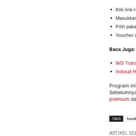
Klik link 
Masukkan
Pilih pak
Voucher a
Baca Juga:
IM3 Tran
Indosat H
Program ini
Sebelumnya
premium
d
TAGS
headl
ARTIKEL S