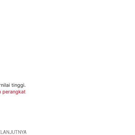
lai tinggi.
n perangkat
ELANJUTNYA