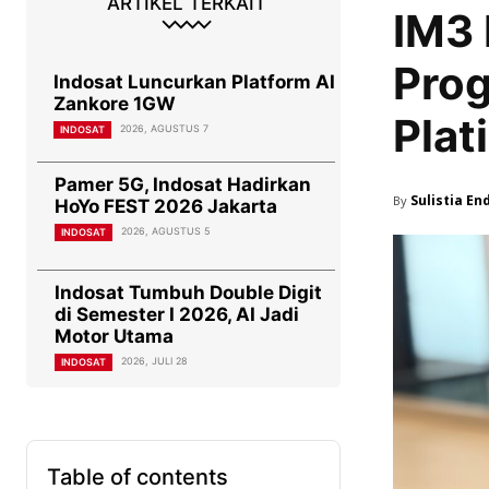
ARTIKEL TERKAIT
IM3 
Prog
Indosat Luncurkan Platform AI
Zankore 1GW
Plat
2026, AGUSTUS 7
INDOSAT
Pamer 5G, Indosat Hadirkan
Sulistia En
By
HoYo FEST 2026 Jakarta
2026, AGUSTUS 5
INDOSAT
Indosat Tumbuh Double Digit
di Semester I 2026, AI Jadi
Motor Utama
2026, JULI 28
INDOSAT
Table of contents